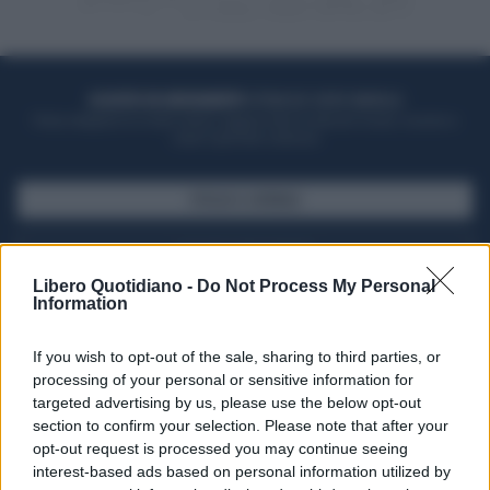
ACQUISTA UN ABBONAMENTO
OTTIENI DEI SUPER VANTAGGI
Potrai sfogliare la rivista online, leggere tutte le edizioni locali, ricevere a
casa il giornale cartaceo
SFOGLIA IL GIORNALE
ACQUISTA ABBONAMENTO
Libero Quotidiano -
Do Not Process My Personal
Information
If you wish to opt-out of the sale, sharing to third parties, or
processing of your personal or sensitive information for
targeted advertising by us, please use the below opt-out
section to confirm your selection. Please note that after your
opt-out request is processed you may continue seeing
interest-based ads based on personal information utilized by