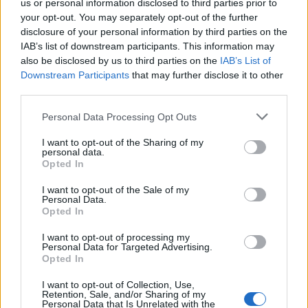
us or personal information disclosed to third parties prior to
your opt-out. You may separately opt-out of the further
Seguici su Google Discover
disclosure of your personal information by third parties on the
IAB’s list of downstream participants. This information may
Segui Libero Quotidiano su Google Discover
also be disclosed by us to third parties on the
IAB’s List of
Scegli Libero Quotidiano come fonte preferita
Downstream Participants
that may further disclose it to other
third parties.
SEZIONI
Personal Data Processing Opt Outs
I want to opt-out of the Sharing of my
SPETTACOLI
personal data.
Opted In
SCIENZA E TECH
I want to opt-out of the Sale of my
Personal Data.
Opted In
ALTRO
I want to opt-out of processing my
Personal Data for Targeted Advertising.
Opted In
I want to opt-out of Collection, Use,
Retention, Sale, and/or Sharing of my
Personal Data that Is Unrelated with the