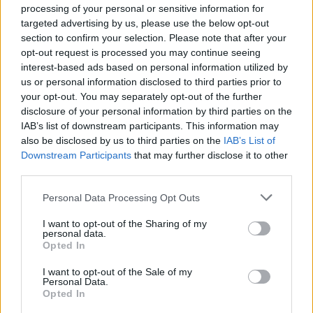
processing of your personal or sensitive information for
targeted advertising by us, please use the below opt-out
section to confirm your selection. Please note that after your
opt-out request is processed you may continue seeing
interest-based ads based on personal information utilized by
us or personal information disclosed to third parties prior to
your opt-out. You may separately opt-out of the further
Seguici su Google Discover
disclosure of your personal information by third parties on the
IAB’s list of downstream participants. This information may
Segui Libero Quotidiano su Google Discover
also be disclosed by us to third parties on the
IAB’s List of
Scegli Libero Quotidiano come fonte preferita
Downstream Participants
that may further disclose it to other
third parties.
SEZIONI
Personal Data Processing Opt Outs
I want to opt-out of the Sharing of my
SPETTACOLI
personal data.
Opted In
SCIENZA E TECH
I want to opt-out of the Sale of my
Personal Data.
Opted In
ALTRO