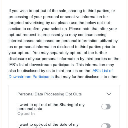
If you wish to opt-out of the sale, sharing to third parties, or
processing of your personal or sensitive information for
targeted advertising by us, please use the below opt-out
section to confirm your selection. Please note that after your
opt-out request is processed you may continue seeing
interest-based ads based on personal information utilized by
us or personal information disclosed to third parties prior to
your opt-out. You may separately opt-out of the further
Seguici su Google Discover
disclosure of your personal information by third parties on the
IAB’s list of downstream participants. This information may
Segui Libero Quotidiano su Google Discover
also be disclosed by us to third parties on the
IAB’s List of
Scegli Libero Quotidiano come fonte preferita
Downstream Participants
that may further disclose it to other
third parties.
SEZIONI
Personal Data Processing Opt Outs
I want to opt-out of the Sharing of my
SPETTACOLI
personal data.
Opted In
SCIENZA E TECH
I want to opt-out of the Sale of my