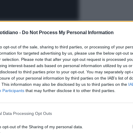
otidiano -
Do Not Process My Personal Information
to opt-out of the sale, sharing to third parties, or processing of your per
formation for targeted advertising by us, please use the below opt-out s
r selection. Please note that after your opt-out request is processed y
eing interest-based ads based on personal information utilized by us or
disclosed to third parties prior to your opt-out. You may separately opt-
losure of your personal information by third parties on the IAB’s list of
. This information may also be disclosed by us to third parties on the
IA
Participants
that may further disclose it to other third parties.
l Data Processing Opt Outs
o opt-out of the Sharing of my personal data.