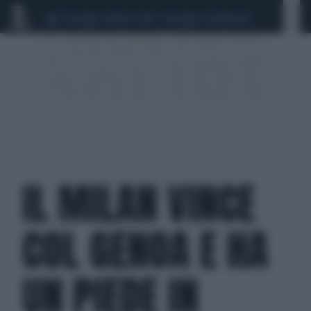
CEUTA
SCANDALO CONTE-COVID
CALCIOMERCATO
IL MILAN VINCE
COL GENOA E HA
UN PIEDE IN