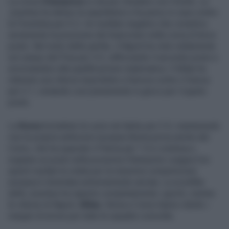
La corsa
Champions
si sta per chiudere con il botto. La
Juventus ha deluso le aspettative e ha perso in casa contro
la Fiorentina per 0-2. Un risultato negativo che complica
seriamente la posizione dei bianconeri nella corsa al terzo
posto. Nel resto delle partite, il Napoli ha vinto nettamente
sul campo del Pisa per 3-0, rafforzando il secondo posto e
avvicinandosi alla qualificazione matematica. Il Milan ha
ottenuto una vittoria importante a Genova contro il Genoa
per 2-1, restando così pienamente in gioco per il quarto
posto.
La
Roma
ha battuto la Lazio nel derby per 2-0, mantenendo
vive le proprie ambizioni europee.Buona prova anche del
Como, che ha superato il Parma per 1-0 e continua a
sognare un posto nella prossima Champions League.Con
questi risultati la volata per la massima competizione
europea è diventata estremamente serrata. La sconfitta
della Juventus ha riaperto completamente i giochi, mentre
le vittorie di Napoli,
Milan
, Roma e Como hanno ridotto i
margini di errore per tutte le squadre coinvolte.