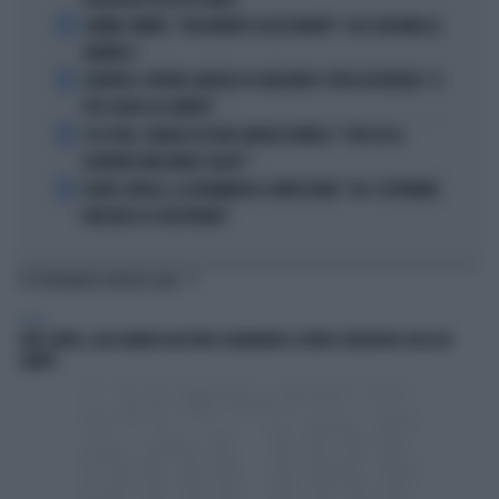
2
JANNIK SINNER, "DOLCEMENTE OSSESSIONATO": CHI SI INCHINA AL
NUMERO 1
3
JUVENTUS, PAPERE-MICHELE DI GREGORIO E TIFOSI IN RIVOLTA: "IL
PIÙ SCARSO DI SEMPRE"
4
4 DI SERA, SENALDI AZZERA ANGELO BONELLI: "CON LUI AL
GOVERNO FARÀ MENO CALDO?"
5
FLAVIO COBOLLI, LA DRAMMATICA CONFESSIONE: "DA 3 SETTIMANE
NON RIESCO A RESPIRARE"
TI POTREBBERO INTERESSARE
SPORT
JUVE-INTER, ALESSANDRO BASTONI SCARAVENTA A TERRA ZHEGROVA: RISSA IN
CAMPO