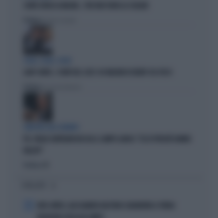
CONTE ATTACCA MELONI... PER FAR FUORI LA SCHLEIN
Politica
di Pietro Senaldi
SOLDI, SOLDI, SOLDI
LADY CONTE, I CONTI DEL 2025: 60 MILIONI DI DEBITI COL FISCO
Politica
di Giacomo Amadori
SINISTRA ALLO SBANDO
PD, PAOLO GENTILONI BOCCIA IL CAMPO LARGO: "ECCO PERCHÉ HANNO
FALLITO"
Politica
di
I PIÙ LETTI
1
JUVE-INTER, ALESSANDRO BASTONI SCARAVENTA A TERRA
ZHEGROVA: RISSA IN CAMPO