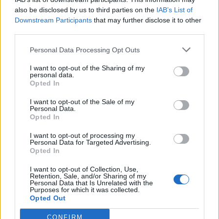
Segui Libero Quotidiano su Google Discover
also be disclosed by us to third parties on the
IAB’s List of
Scegli Libero Quotidiano come fonte preferita
Downstream Participants
that may further disclose it to other
third parties.
SEZIONI
Personal Data Processing Opt Outs
I want to opt-out of the Sharing of my
SPETTACOLI
personal data.
Opted In
SCIENZA E TECH
I want to opt-out of the Sale of my
Personal Data.
Opted In
ALTRO
I want to opt-out of processing my
Personal Data for Targeted Advertising.
Opted In
I want to opt-out of Collection, Use,
Retention, Sale, and/or Sharing of my
Personal Data that Is Unrelated with the
Purposes for which it was collected.
Libero Shopping
Contatti
Pubblicità
Cookie policy
Privacy policy
Opted Out
Condizioni generali
Modello 231
Assistenza
Preferenze Privacy
CONFIRM