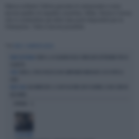
Manca soltanto l’ultima giornata di campionato e sono
ancora quattro le squadre (Juventus, Milan, Roma e Como)
che si contendono gli ultimi due posti disponibili per la
Champions. Tutto è ancora possibile.
Tag
SERIE A
CHAMPIONS LEAGUE
SERIE A, LA SQUADRA DEGLI SVINCOLATI LOTTEREBBE PER LO
NOMI CHE PESANO
SCUDETTO
SERIE A, SPESE PAZZE DI UN CAMPIONATO MEDIOCRE: ECCO TUTTE LE
CONTI
CIFRE
CALCIOMERCATO, IL COLPO DA FARE (IN 19 GIORNI): LE BIG SONO IN
MOLTI GUAI
ALTO MARE
OPINIONI
IL GIOCHINO