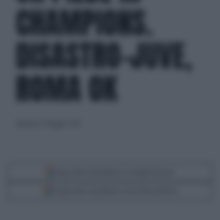
CHAMPIONS.
DISASTRO-JUVE,
ROMA OK
domenica 17 maggio 2026
Segui Libero Quotidiano su Google Discover
Scegli Libero Quotidiano come fonte preferita