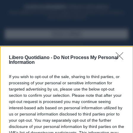
ACQUISTA UN ABBONAMENTO
OTTIENI DEI SUPER VANTAGGI
Potrai sfogliare la rivista online, leggere tutte le edizioni locali, ricevere a
casa il giornale cartaceo
SFOGLIA IL GIORNALE
ACQUISTA ABBONAMENTO
Libero Quotidiano -
Do Not Process My Personal
Information
If you wish to opt-out of the sale, sharing to third parties, or
processing of your personal or sensitive information for
targeted advertising by us, please use the below opt-out
section to confirm your selection. Please note that after your
opt-out request is processed you may continue seeing
interest-based ads based on personal information utilized by
us or personal information disclosed to third parties prior to
your opt-out. You may separately opt-out of the further
Seguici su Google Discover
disclosure of your personal information by third parties on the
IAB’s list of downstream participants. This information may