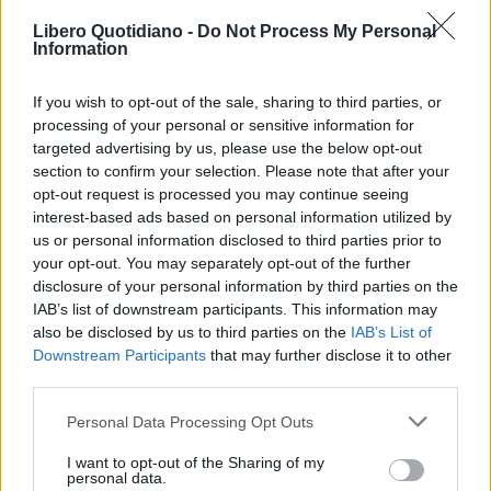
ACQUISTA ABBONAMENTO
Libero Quotidiano -
Do Not Process My Personal
Information
If you wish to opt-out of the sale, sharing to third parties, or
processing of your personal or sensitive information for
targeted advertising by us, please use the below opt-out
section to confirm your selection. Please note that after your
opt-out request is processed you may continue seeing
interest-based ads based on personal information utilized by
us or personal information disclosed to third parties prior to
your opt-out. You may separately opt-out of the further
Seguici su Google Discover
disclosure of your personal information by third parties on the
IAB’s list of downstream participants. This information may
Segui Libero Quotidiano su Google Discover
also be disclosed by us to third parties on the
IAB’s List of
Scegli Libero Quotidiano come fonte preferita
Downstream Participants
that may further disclose it to other
third parties.
SEZIONI
Personal Data Processing Opt Outs
I want to opt-out of the Sharing of my
SPETTACOLI
personal data.