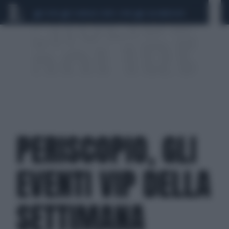
CEUTA
SCANDALO CONTE-COVID
CALCIOMERCATO
PERISCOPIO, GLI
EVENTI VIP DELLA
SETTIMANA