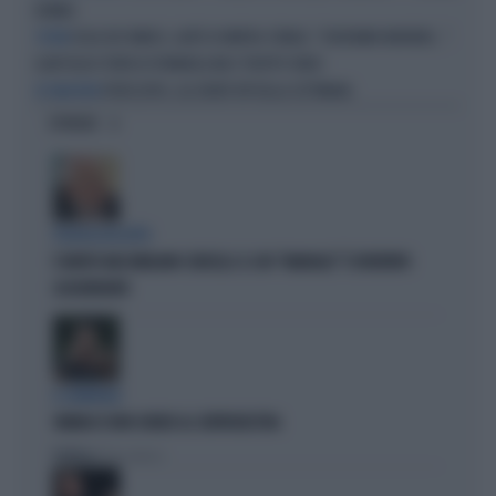
BOMBA
ISOLA DEI FAMOSI, GAFFE DI MIRYEA STABILE: "DOVEVAMO MONTARE...".
TOTEM
ILARY BLASI TENTA DI FERMARLA MA È TROPPO TARDI
PERISCOPIO, GLI EVENTI VIP DELLA SETTIMANA
DI IVAN ROTA
OPINIONI
POLITICA IN LUTTO
È MORTO MASSIMILIANO CENCELLI: IL SUO "MANUALE" È DIVENTATO
LEGGENDARIO
IL GENERALE
VANNACCI NON CHIUDE AL CENTRODESTRA
Politica
di Elisa Calessi