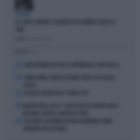
DISPERATI
SUL COVID LA SINISTRA SI AGGRAPPA AL DOCUMENTO-PATACCA DI
CONTE
Politica
di Andrea Muzzolon
I PIÙ LETTI
1
JOHN GOODMAN? BECCATO AL SUPERMERCATO: COM'È ADESSO
2
JANNIK SINNER, TERAPIA CON ONDE D'URTO: COSA RISCHIA
ADESSO
3
ALL’ASTA IL PALLONE DELLA “MANO DI DIO”
4
MALDINI VUOTA IL SACCO: "COSA È SUCCESSO DAVVERO CON LA
NAZIONALE, MALAGÒ, GUARDIOLA E PIRLO"
5
JUVE-INTER, ALESSANDRO BASTONI SCARAVENTA A TERRA
ZHEGROVA: RISSA IN CAMPO