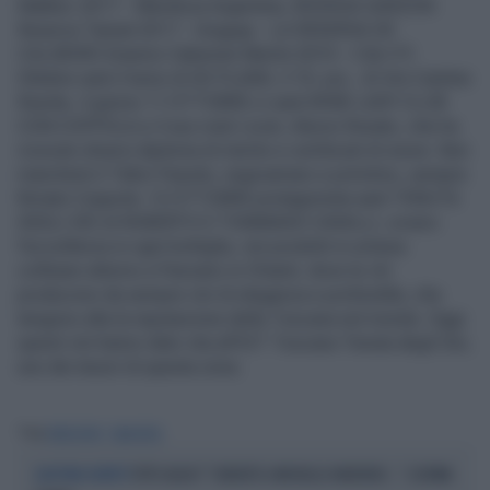
Tag
PERISCOPIO
IVAN ROTA
TOTTI-BLASI? "CHIEDETE A MICHELLE HUNZIKER...": L'ULTIMA
LEGITTIMI SOSPETTI