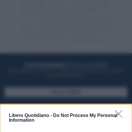
ACQUISTA UN ABBONAMENTO
OTTIENI DEI SUPER VANTAGGI
Potrai sfogliare la rivista online, leggere tutte le edizioni locali, ricevere a
casa il giornale cartaceo
SFOGLIA IL GIORNALE
ACQUISTA ABBONAMENTO
Libero Quotidiano -
Do Not Process My Personal
Information