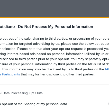
otidiano -
Do Not Process My Personal Information
to opt-out of the sale, sharing to third parties, or processing of your per
formation for targeted advertising by us, please use the below opt-out s
r selection. Please note that after your opt-out request is processed y
eing interest-based ads based on personal information utilized by us or
disclosed to third parties prior to your opt-out. You may separately opt-
losure of your personal information by third parties on the IAB’s list of
. This information may also be disclosed by us to third parties on the
IA
Participants
that may further disclose it to other third parties.
l Data Processing Opt Outs
o opt-out of the Sharing of my personal data.