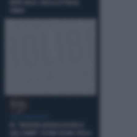
BEPPE GRILLO: QUELLA LETTERA AL
COMICO
TARLI DEMOCRATICI
PD, "PATENTINO ANTIFASCISTA PER LE
SALE STAMPA": L'ULTIMO DELIRIO CROLLA