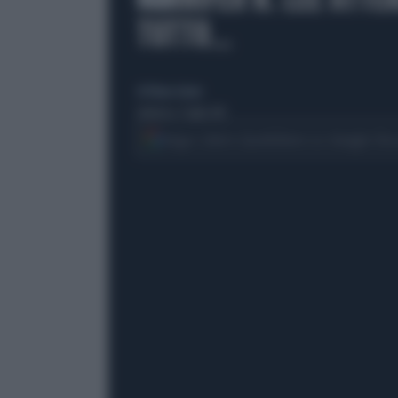
TUTTO...
di Eliana Giusto
domenica 7 luglio 2013
Segui Libero Quotidiano su Google Dis