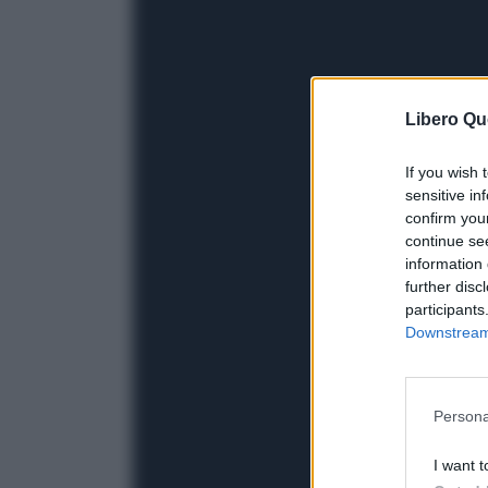
Libero Qu
If you wish 
sensitive in
confirm you
continue se
information 
further disc
participants
Downstream 
Persona
I want t