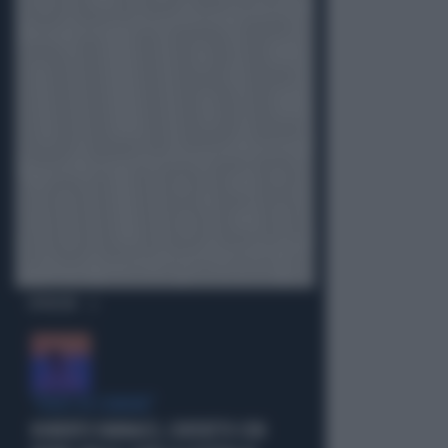
OPINIONI
"PUNTI IN COMUNE"
ROBERTO VANNACCI, CONTATTO CON