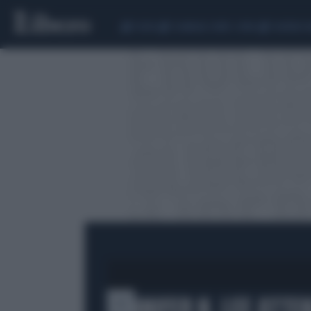
CEUTA
SCANDALO CONTE-COVID
SIGFRIDO 
JENNIFER N. LEE ATTEN