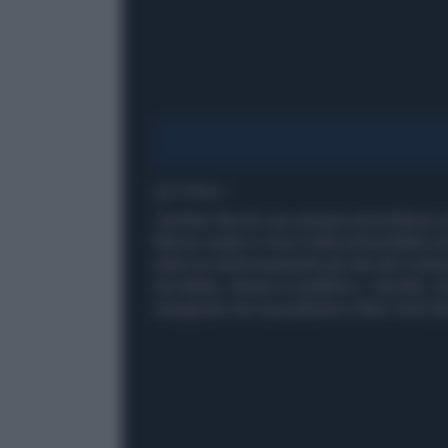
1' di lettura
Jennifer Nicole Lee sempre più bollente so
fitness made in Usa è stata immortalata a b
allaccia maliziosamente gli slip del costu
dovrebbe, almeno in pubblico. Jennifer, che
inaugurato una sua palestra a New York (f