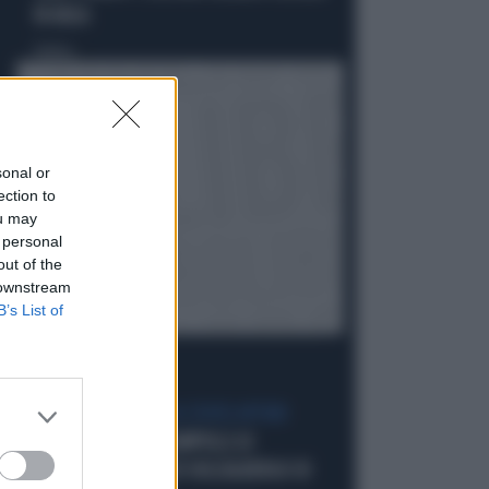
IN AULA
Politica
di
sonal or
ection to
ou may
 personal
out of the
 downstream
B’s List of
IL GRILLINO PENSA AI (SUOI) AFFARI
GIUSEPPE CONTE, ZAMPOLLI LO
INCHIODA: "MI PARLÒ DELL'ALBERGO DI