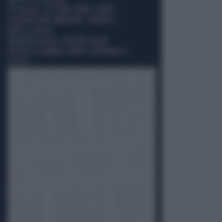
ICE
DALLAS, CECCHINO SPARA CONTRO
L'AGENZIA ANTI-IMMIGRATI: ALMENO 2
MORTI A DALLAS
TRAGEDIA
DALLAS, INCENDIO IN UN
NEGOZIO DI ANIMALI: MORTI CENTINAIA DI
UCCELLI