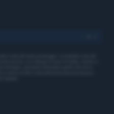
tto il sole del tardo pomeriggio. La modella e star del
ordo piscina, in un albergo di lusso di Dallas, mentre si
me da bagno, lasciando intravedere quello che non si
 è autrice di libri e dvd sulla forma fisica ha da poco
oto Splash)