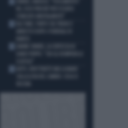
SINNER, NARGISO: "FISICAMENTE?
2
NO, ECCO PERCHÉ PUÒ ESSERSI
STANCATO MENTALMENTE"
IGLI TARE, FURTO SUL TRENO E
3
ARRESTO DOPO I FUNERALI DI
BARESI
JANNIK SINNER, LA CERTEZZA DI
4
DARIO PUPPO: "CHI GLI ROMPERÀ LE
SCATOLE"
AUTO, NON TENETE MAI LA MANO
5
SULLA LEVA DEL CAMBIO: COSA SI
RISCHIA