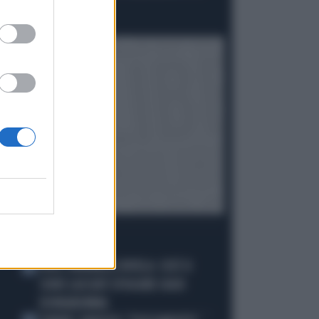
SUO SUOCERO"
Politica
di Giacomo Amadori
I PIÙ LETTI
JUVE, RAVANELLI RIVELA: COSÌ SI
1
SONO LASCIATI SFUGGIRE GIGIO
DONNARUMMA