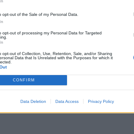
In
o opt-out of the Sale of my Personal Data.
In
to opt-out of processing my Personal Data for Targeted
ing.
In
o opt-out of Collection, Use, Retention, Sale, and/or Sharing
ersonal Data that Is Unrelated with the Purposes for which it
lected.
Out
CONFIRM
Data Deletion
Data Access
Privacy Policy