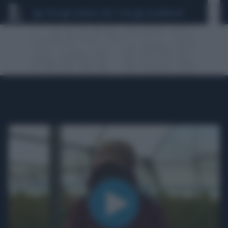
CEUTA
SCANDALO CONTE-COVID
CALCIOMERCATO