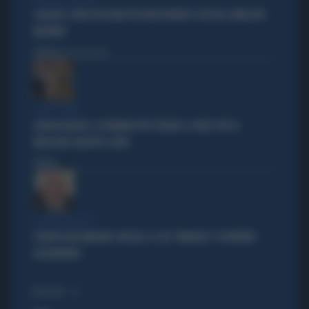
SCHLEIN E CONTE TACCIONO PER NON PERDERE I VOTI DEL SINDACATO
MILITANTE
Politica
di Pietro Senaldi
TRA LA GENTE
GIORGIA MELONI, LA FERMANO PER STRADA? IL VIDEO CHE FA
IMPAZZIRE GIUSEPPE CONTE
Politica
di
POLITICA IN LUTTO
È MORTO MASSIMILIANO CENCELLI: IL SUO "MANUALE" È DIVENTATO
LEGGENDARIO
I PIÙ LETTI