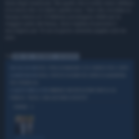
festa degli innamorati. Ma quello che è molto meno idilliaco
è la storia che c'è dietro quella rosa. I fiori che circolano in
Europa intorno al 14 febbraio provengono infatti per la
maggior parte dal Kenya, dove migliaia di persone li
raccolgono per 16 ore al giorno venendo pagate solo tre
euro.
Tag
KENYA
ROSE
SFRUTTAMENTO
SAN VALENTINO
ROSE, PETALI DA MANGIARE: ECCO I BENEFICI PER IL CORPO
NON SOLO UN FIORE
EBOLA, PROTESTE IN KENYA PER CENTRO DI QUARANTENA
LA MANIFESTAZIONE
PER CITTADINI USA
EMMANUEL MACRON IN KENYA SBROCCA COL
IL GALLETTO PERDE LA TESTA
PUBBLICO: "BASTA, È UNA QUESTIONE DI RISPETTO"
OPINIONI
SILENZIO SOSPETTO