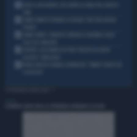
1
ADDIO A LIVIO BERRUTI, ORO OLIMPICO A ROMA 1960: AVEVA 87
ANNI
2
JANNIK SINNER FA TREMARE GLI ITALIANI: "NON SONO ANCORA
PRONTO"
3
JANNIK SINNER, CLAMOROSO: RINUNCIA A CINCINNATI, GIALLO
SULLE SUE CONDIZIONI
4
JUVENTUS, ALESSANDRO DEL PIERO STREGATO DAL NUOVO
ACQUISTO: "TANTA ROBA"
5
NOVAK DJOKOVIC FULMINA IL GIORNALISTA: "SINNER? CONOSCI GIÀ
LA RISPOSTA"
TI POTREBBERO INTERESSARE
GENERAL
A ROBERTO SERGIO (RAI) LA CITTADINANZA ONORARIA DI CACCURI