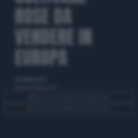
ROSE DA
VENDERE IN
EUROPA
di elisabetta pistoni
domenica 15 febbraio 2015
Segui Libero Quotidiano su Google Discover
Scegli Libero Quotidiano come fonte preferita