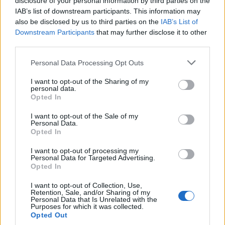
disclosure of your personal information by third parties on the
IAB’s list of downstream participants. This information may
Segui Libero Quotidiano su Google Discover
also be disclosed by us to third parties on the
IAB’s List of
Scegli Libero Quotidiano come fonte preferita
Downstream Participants
that may further disclose it to other
third parties.
SEZIONI
Personal Data Processing Opt Outs
I want to opt-out of the Sharing of my
SPETTACOLI
personal data.
Opted In
SCIENZA E TECH
I want to opt-out of the Sale of my
Personal Data.
Opted In
ALTRO
I want to opt-out of processing my
Personal Data for Targeted Advertising.
Opted In
I want to opt-out of Collection, Use,
Retention, Sale, and/or Sharing of my
Personal Data that Is Unrelated with the
Purposes for which it was collected.
Libero Shopping
Contatti
Pubblicità
Cookie policy
Privacy policy
Opted Out
Condizioni generali
Modello 231
Assistenza
Preferenze Privacy