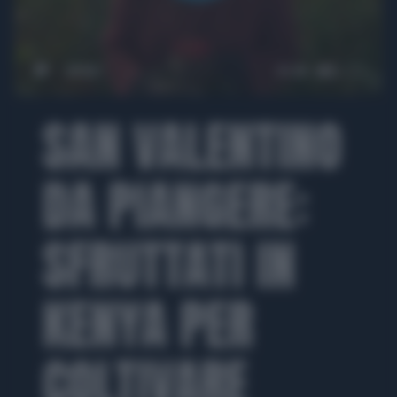
00:00
01:45
SAN VALENTINO
DA PIANGERE:
SFRUTTATI IN
KENYA PER
COLTIVARE