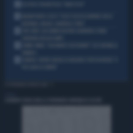
1
ALL’ASTA IL PALLONE DELLA “MANO DI DIO”
2
MALDINI VUOTA IL SACCO: "COSA È SUCCESSO DAVVERO CON LA
NAZIONALE, MALAGÒ, GUARDIOLA E PIRLO"
3
JUVE-INTER, ALESSANDRO BASTONI SCARAVENTA A TERRA
ZHEGROVA: RISSA IN CAMPO
4
JANNIK SINNER, "DOLCEMENTE OSSESSIONATO": CHI SI INCHINA AL
NUMERO 1
5
JUVENTUS, PAPERE-MICHELE DI GREGORIO E TIFOSI IN RIVOLTA: "IL
PIÙ SCARSO DI SEMPRE"
TI POTREBBERO INTERESSARE
GENERAL
A ROBERTO SERGIO (RAI) LA CITTADINANZA ONORARIA DI CACCURI