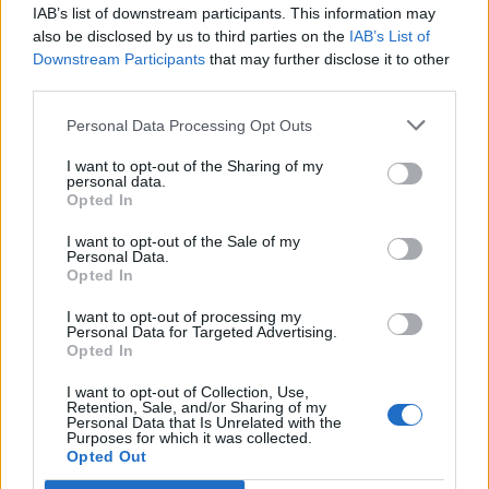
IAB’s list of downstream participants. This information may
Segui Libero Quotidiano su Google Discover
also be disclosed by us to third parties on the
IAB’s List of
Scegli Libero Quotidiano come fonte preferita
Downstream Participants
that may further disclose it to other
third parties.
SEZIONI
Personal Data Processing Opt Outs
I want to opt-out of the Sharing of my
SPETTACOLI
personal data.
Opted In
SCIENZA E TECH
I want to opt-out of the Sale of my
Personal Data.
Opted In
ALTRO
I want to opt-out of processing my
Personal Data for Targeted Advertising.
Opted In
I want to opt-out of Collection, Use,
Retention, Sale, and/or Sharing of my
Personal Data that Is Unrelated with the
Purposes for which it was collected.
Libero Shopping
Contatti
Pubblicità
Cookie policy
Privacy policy
Opted Out
Condizioni generali
Modello 231
Assistenza
Preferenze Privacy