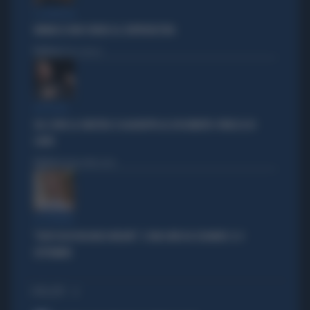
IL GENERALE
VANNACCI NON CHIUDE AL CENTRODESTRA
Politica
di Elisa Calessi
DISPERATI
SUL COVID LA SINISTRA SI AGGRAPPA AL DOCUMENTO-PATACCA DI
CONTE
Politica
di Andrea Muzzolon
LA PREMIER
"DOVE VA IN VACANZA MELONI". E UNA DATA DA SEGNARE: IL 4
SETTEMBRE
I PIÙ LETTI