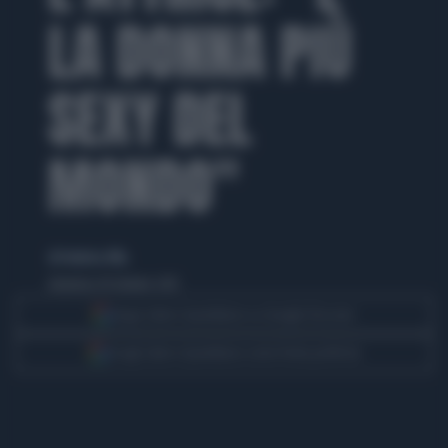
LA DONNA PIÙ
SEXY DEL
MONDO"
di Federica Villa
domenica 18 ottobre 2015
Segui Libero Quotidiano su Google Discover
Scegli Libero Quotidiano come fonte preferita