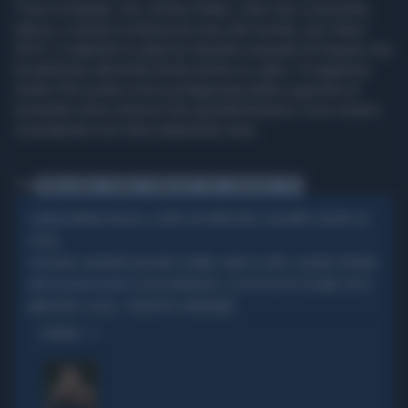
Trono di Spade. Ora, Emilia Clarke, oltre che a una bella
attrice, è anche la donna più sexy del mondo, per l'anno
2015. A stabilirlo è stata la classifica annuale di Esquire che
ha dedicato alla bella Emilia anche un video. Il magazine
inoltre l'ha scelta come protagonista della copertina di
novembre dove diverse foto giustificheranno il suo essere
considerata così sfacciatamente sexy.
Tag
EMILIA CLARKE
ESQUIRE
DONNA SEXY
2015
CLASSIFICHE
HOT
ANDREA DELOGU, IL VIDEO CHE IMPAZZIRE I FOLLOWER: DELIRIO SUI
CHAPEAU
SOCIAL
ELODIE, INCIDENTE BOLLENTE A ROMA: L'ABITO SI APRE, SQUARCI PROIBITI
OPS
CECILIA RODRIGUEZ, LA FOTO HOT IN COSTUME CHE FA
PROVOCAZIONE PICCANTE
IMPAZZIRE I SOCIAL: "GODETEVI IL PANORAMA"
OPINIONI