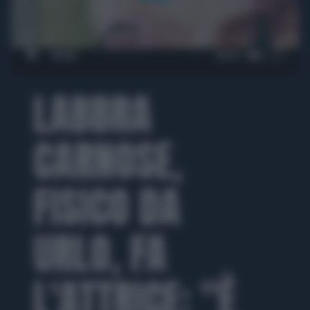
00:00
02:01
LABBRA
CARNOSE,
FISICO DA
URLO, FA
L'ATTRICE: "È