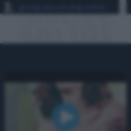
CEUTA
SCANDALO CONTE-COVID
CALCIOMERCATO