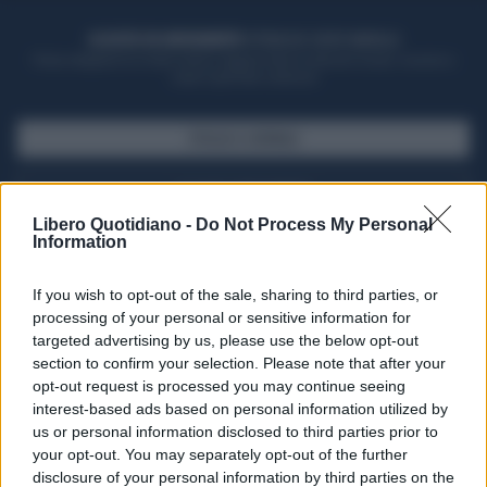
ACQUISTA UN ABBONAMENTO
OTTIENI DEI SUPER VANTAGGI
Potrai sfogliare la rivista online, leggere tutte le edizioni locali, ricevere a
casa il giornale cartaceo
SFOGLIA IL GIORNALE
ACQUISTA ABBONAMENTO
Libero Quotidiano -
Do Not Process My Personal
Information
If you wish to opt-out of the sale, sharing to third parties, or
processing of your personal or sensitive information for
targeted advertising by us, please use the below opt-out
section to confirm your selection. Please note that after your
opt-out request is processed you may continue seeing
interest-based ads based on personal information utilized by
us or personal information disclosed to third parties prior to
your opt-out. You may separately opt-out of the further
Seguici su Google Discover
disclosure of your personal information by third parties on the