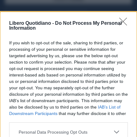
ACQUISTA ABBONAMENTO
Libero Quotidiano -
Do Not Process My Personal
Information
If you wish to opt-out of the sale, sharing to third parties, or
processing of your personal or sensitive information for
targeted advertising by us, please use the below opt-out
section to confirm your selection. Please note that after your
opt-out request is processed you may continue seeing
interest-based ads based on personal information utilized by
us or personal information disclosed to third parties prior to
your opt-out. You may separately opt-out of the further
Seguici su Google Discover
disclosure of your personal information by third parties on the
IAB’s list of downstream participants. This information may
Segui Libero Quotidiano su Google Discover
also be disclosed by us to third parties on the
IAB’s List of
Scegli Libero Quotidiano come fonte preferita
Downstream Participants
that may further disclose it to other
third parties.
SEZIONI
Personal Data Processing Opt Outs