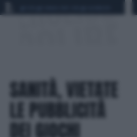
CEUTA
SCANDALO CONTE-COVID
CALCIOMERCATO
SANITÀ, VIETATE
LE PUBBLICITÀ
DEI GIOCHI