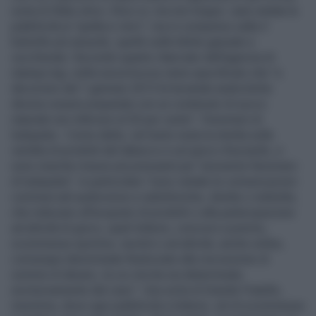
sorta di Stato etico. Etico sì, ma non troppo: sarà vietata la
pubblicità ai "gratta e vinci", ma in compenso salta il
balzello più assurdo, quello sulle bibite gassate e
zuccherate. Secondo quanto rilanciato dall'agenzia di
stampa Agi, nella nuova bozza viene specificato che "a
decorrere dal 1 gennaio 2013 le bevande analcoliche
devono essere preparate con un contenuto di succo
naturale non inferiore al 20 per cento". Fenomeni di
ludopatia - Come detto, nel testo resta la stretta sulla
vendita di prodotti del tabacco e sul gioco d'azzardo, e
sono inserite misure più pressanti per "prevenire fenomeni
di ludopatia". In particolare "sono vietate le comunicazioni
commerciali audiovisive e radiofoniche, dirette o indirette,
che inducano all’acquisto di prodotti o alla partecipazione
ad attività di gioco, quali lotterie, concorsi a premio,
scommesse sportive, newlot o ad attività, anche online,
comunque denominate finalizzate alla riscossione di
somme di denaro, la cui vincita sia determinata
esclusivamente dal caso". Una sorta di Grande Fratello,
insomma, dove ogni pubblicità a lotterie, siti di scommesse