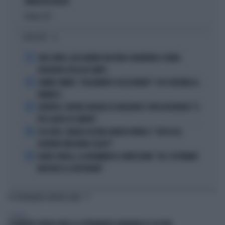
SINDACATO BELGA"
Politica
di
I PIÙ LETTI
1
JUVE-INTER, ALESSANDRO BASTONI SCARAVENTA A TERRA
ZHEGROVA: RISSA IN CAMPO
2
JANNIK SINNER, "DOLCEMENTE OSSESSIONATO": CHI SI INCHINA AL
NUMERO 1
3
JUVENTUS, PAPERE-MICHELE DI GREGORIO E TIFOSI IN RIVOLTA: "IL
PIÙ SCARSO DI SEMPRE"
4
4 DI SERA, SENALDI AZZERA ANGELO BONELLI: "CON LUI AL
GOVERNO FARÀ MENO CALDO?"
5
FLAVIO COBOLLI, LA DRAMMATICA CONFESSIONE: "DA 3 SETTIMANE
NON RIESCO A RESPIRARE"
TI POTREBBERO INTERESSARE
GENERAL
A ROBERTO SERGIO (RAI) LA CITTADINANZA ONORARIA DI CACCURI