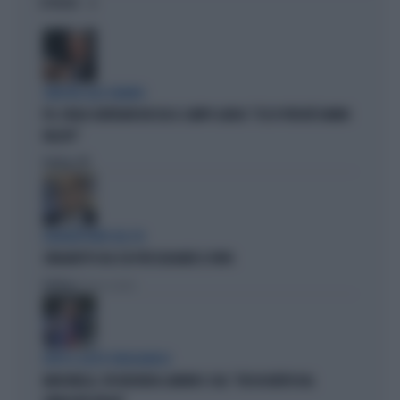
OPINIONI
SINISTRA ALLO SBANDO
PD, PAOLO GENTILONI BOCCIA IL CAMPO LARGO: "ECCO PERCHÉ HANNO
FALLITO"
Politica
di
EURODEPUTATO DEL PD
ZINGARETTI USA L'IA PER ELOGIARE IL PAPA
Politica
di Fausto Carioti
DOPO IL GESTO VERGOGNOSO
MARCINELLE, FDI INCHIODA LANDINI E CGIL: "DISSOCIATEVI DAL