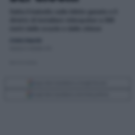
Salta il balzello sulle bibite gasate e il
divieto di installare videopoker a 500
metri dalle scuole e dalle chiese
di Andrea Tempestini
domenica 9 settembre 2012
Monti visto da Benny
Segui Libero Quotidiano su Google Discover
Scegli Libero Quotidiano come fonte preferita