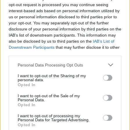
opt-out request is processed you may continue seeing
interest-based ads based on personal information utilized by
us or personal information disclosed to third parties prior to
your opt-out. You may separately opt-out of the further
Seguici su Google Discover
disclosure of your personal information by third parties on the
IAB’s list of downstream participants. This information may
Segui Libero Quotidiano su Google Discover
also be disclosed by us to third parties on the
IAB’s List of
Scegli Libero Quotidiano come fonte preferita
Downstream Participants
that may further disclose it to other
third parties.
SEZIONI
Personal Data Processing Opt Outs
I want to opt-out of the Sharing of my
SPETTACOLI
personal data.
Opted In
SCIENZA E TECH
I want to opt-out of the Sale of my
Personal Data.
Opted In
ALTRO
I want to opt-out of processing my
Personal Data for Targeted Advertising.
Opted In