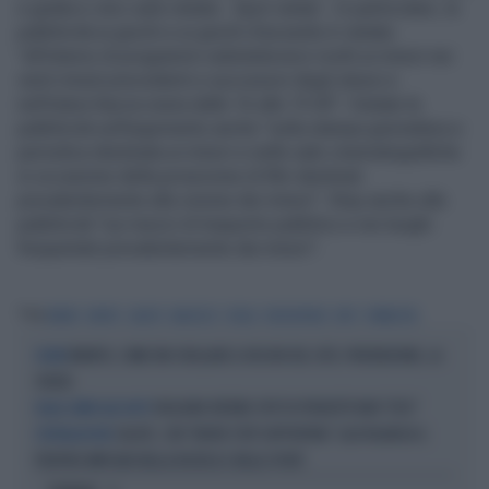
e gratta e vinci sarà vietato. Spot vietati - In particolare, la
pubblicità ai giochi e ai giochi d’azzardo è vietata
"all’interno di programmi radiotelevisivi rivolti ai minori nei
venti minuti precedenti e successivi degli stessi e
nell’intera fascia oraria dalle 16 alle 19.30". Vietate le
pubblicità sull'argomento anche "sulla stampa giornaliera e
periodica destinata ai minori e nelle sale cinematografiche
in occasione della proiezione di film destinati
prevalentemente alla visione dei minori". Stop anche alla
pubblicità "sui mezzi di trasporto pubblico e nei luoghi
frequentati prevalentemente dai minori".
Tag
MARIO
MONTI
SALUTE
BALDUZZI
TASSA
VIDEOPOKER
SPOT
PUBBLICITA
INFARTO, COME FAR CROLLARE IL RISCHIO DEL 36%: PREVENZIONE, LA
CUORE
SVOLTA
VOGLIONO VIETARE SPOT DI PRODOTTI NON "ETICI"
DALLA CARNE ALLE AUTO
SALUTE, CON "NEVER STOP SUPPORTING" LILLY RILANCIA IL
L'INSTALLAZIONE
PROPRIO IMPEGNO NELLA RICERCA E NELLO SPORT