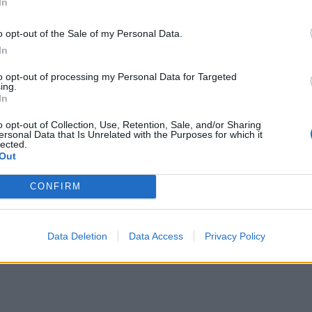
In
o opt-out of the Sale of my Personal Data.
In
to opt-out of processing my Personal Data for Targeted
ing.
In
o opt-out of Collection, Use, Retention, Sale, and/or Sharing
ersonal Data that Is Unrelated with the Purposes for which it
lected.
Out
CONFIRM
Data Deletion
Data Access
Privacy Policy