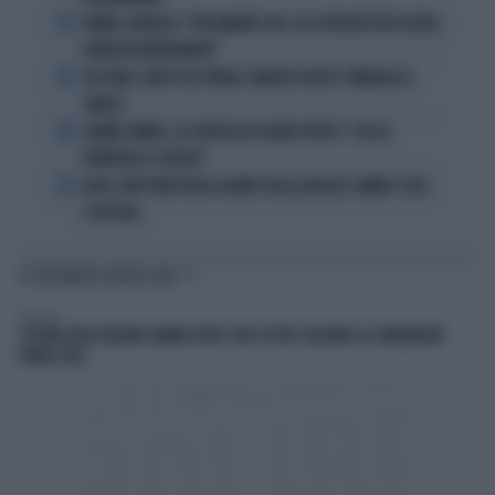
2
SINNER, NARGISO: "FISICAMENTE? NO, ECCO PERCHÉ PUÒ ESSERSI
STANCATO MENTALMENTE"
3
IGLI TARE, FURTO SUL TRENO E ARRESTO DOPO I FUNERALI DI
BARESI
4
JANNIK SINNER, LA CERTEZZA DI DARIO PUPPO: "CHI GLI
ROMPERÀ LE SCATOLE"
5
AUTO, NON TENETE MAI LA MANO SULLA LEVA DEL CAMBIO: COSA
SI RISCHIA
TI POTREBBERO INTERESSARE
GENERAL
L’ESTATE DEGLI ITALIANI CAMBIA VOLTO: DUE SU TRE SCELGONO LA CONVIVIALITÀ
VICINO CASA