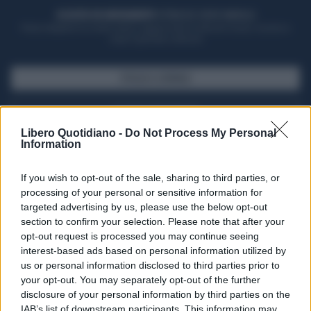
ACQUISTA UN ABBONAMENTO
OTTIENI DEI SUPER VANTAGGI
Potrai sfogliare la rivista online, leggere tutte le edizioni locali, ricevere a
casa il giornale cartaceo
SFOGLIA IL GIORNALE
ACQUISTA ABBONAMENTO
Libero Quotidiano -
Do Not Process My Personal
Information
If you wish to opt-out of the sale, sharing to third parties, or
processing of your personal or sensitive information for
targeted advertising by us, please use the below opt-out
section to confirm your selection. Please note that after your
opt-out request is processed you may continue seeing
interest-based ads based on personal information utilized by
us or personal information disclosed to third parties prior to
your opt-out. You may separately opt-out of the further
Seguici su Google Discover
disclosure of your personal information by third parties on the
IAB’s list of downstream participants. This information may
Segui Libero Quotidiano su Google Discover