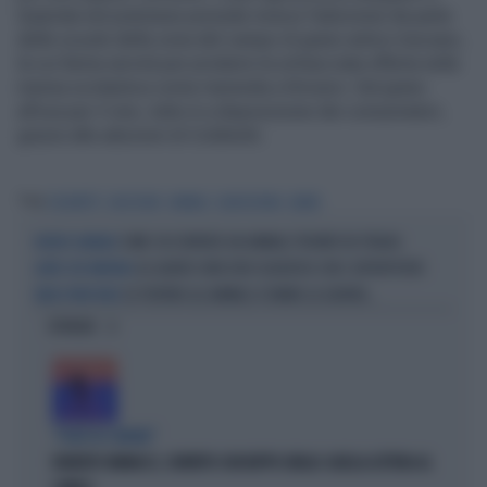
Quarrata nel pistoiese prevede invece l'adozione da parte
delle scuole della zona del campo di grano antico toscano,
la cui farina servirà per produrre la schiacciata offerta nella
mensa scolastica come merenda a Kmzero. Dal grano
all'uva per il vino, tutto è a disposizione dei consumatori,
grazie alle adozioni di Coldiretti.
Tag
COLDIRETTI
ADOZIONE
ANIMALI
AGRICOLTURA
ALBERI
COME SOCCORRERE UN ANIMALE TROVATO IN STRADA
MONDO ANIMALE
GLI ALBERI SONO EROI SILENZIOSI CON I SUPERPOTERI
ALTRO CHE IMMOBILI
SE PERFINO GLI ANIMALI SI FANNO LA GUERRA...
RADICI PROFONDE
OPINIONI
"PUNTI IN COMUNE"
ROBERTO VANNACCI, CONTATTO CON BEPPE GRILLO: QUELLA LETTERA AL