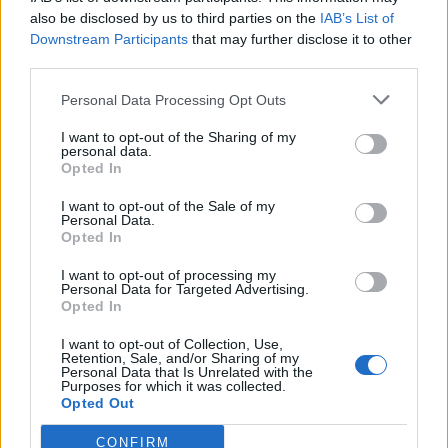
also be disclosed by us to third parties on the
IAB’s List of
Scegli Libero Quotidiano come fonte preferita
Downstream Participants
that may further disclose it to other
third parties.
SEZIONI
Personal Data Processing Opt Outs
I want to opt-out of the Sharing of my
SPETTACOLI
personal data.
Opted In
SCIENZA E TECH
I want to opt-out of the Sale of my
Personal Data.
Opted In
ALTRO
I want to opt-out of processing my
Personal Data for Targeted Advertising.
Opted In
I want to opt-out of Collection, Use,
Retention, Sale, and/or Sharing of my
Personal Data that Is Unrelated with the
Purposes for which it was collected.
Libero Shopping
Contatti
Pubblicità
Cookie policy
Privacy policy
Opted Out
Condizioni generali
Modello 231
Assistenza
Preferenze Privacy
CONFIRM