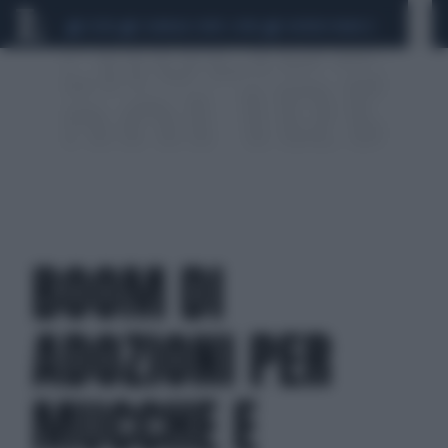
CEUTA
SCANDALO CONTE-COVID
SIGFRIDO RANUCCI
BOOM DI
ADOZIONI PER
MUCCHE E