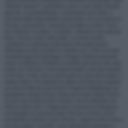
Grazie all’azione combinata di creatività e tecnologia, quasi
100mila “genitori” condividono oneri e onori delle aziende
agricole. Le possibilità per i consumatori sono tante, a
seconda delle disponibilità economiche. Con un minimo di
50 euro, ad esempio, l'azienda Cornalba a Locate Triulzi,
nel milanese, fa vedere “in diretta”, attraverso una webcam
fissa, il lavoro svolto nelle stalle. La somma inoltre
costituisce un anticipo sulla spesa che potrà essere
effettuata su tutti i prodotti in vendita con il 10% di sconto.
L'azienda agricola agriRiggio a Reggio Calabria permette
invece di allevare a distanza il suinetto grecanico allo stato
brado con 150 euro come quota iniziale e una rata mensile
di 45 euro. A fine ciclo si potrà avere la carne del maiale o i
relativi salumi. Per adottare un albero da frutta da scegliere
sul web la Fattoria Corte Roeli a Pegola di Malalbergo nel
bolognese chiede 59 euro l'anno per le pere Abate Fetel e
55 euro per le albicocche Tyrintos. ma c'è addirittura chi
offre un intero orto: a Pagazzano in provincia di Bergamo,
una famiglia di 3 persone paga 150 euro al mese e ha la
possibilità di indicare cosa coltivare, seguirne tutte le fasi e
poi raccogliere i prodotti. L'oasi agrituristica Baugiano a