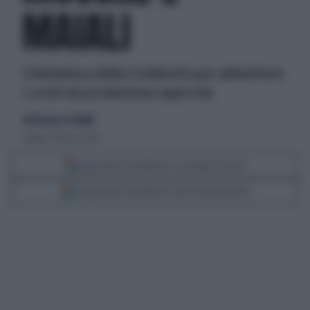
MAIALI
L'iniziativa della Coldiretti per abbattere
i costi di produzione agricola
di Eleonora Crisafulli
sabato 27 marzo 2010
Segui Libero Quotidiano su Google Discover
Scegli Libero Quotidiano come fonte preferita