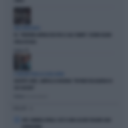
COMICO
TARLI DEMOCRATICI
PD, "PATENTINO ANTIFASCISTA PER LE SALE STAMPA": L'ULTIMO DELIRIO
CROLLA IN AULA
Politica
di
IL GRILLINO PENSA AI (SUOI) AFFARI
GIUSEPPE CONTE, ZAMPOLLI LO INCHIODA: "MI PARLÒ DELL'ALBERGO DI
SUO SUOCERO"
Politica
di Giacomo Amadori
I PIÙ LETTI
1
JUVE, RAVANELLI RIVELA: COSÌ SI SONO LASCIATI SFUGGIRE GIGIO
DONNARUMMA