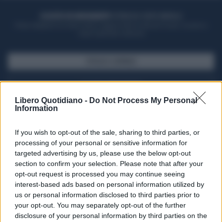
ACQUISTA UN ABBONAMENTO
OTTIENI DEI SUPER VANTAGGI
Potrai sfogliare la rivista online, leggere tutte le edizioni locali, ricevere a
casa il giornale cartaceo
SFOGLIA IL GIORNALE
ACQUISTA ABBONAMENTO
Libero Quotidiano -
Do Not Process My Personal
Information
If you wish to opt-out of the sale, sharing to third parties, or
processing of your personal or sensitive information for
targeted advertising by us, please use the below opt-out
section to confirm your selection. Please note that after your
opt-out request is processed you may continue seeing
interest-based ads based on personal information utilized by
us or personal information disclosed to third parties prior to
your opt-out. You may separately opt-out of the further
Seguici su Google Discover
disclosure of your personal information by third parties on the