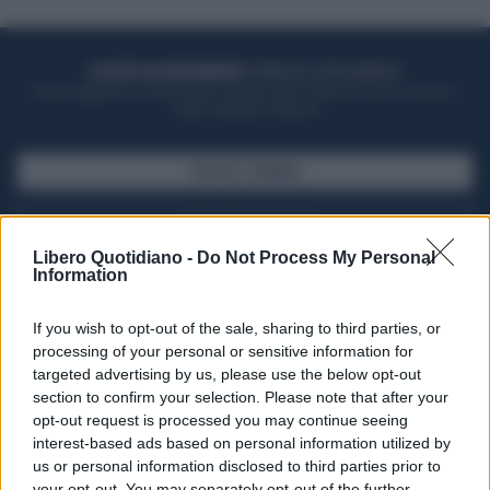
ACQUISTA UN ABBONAMENTO
OTTIENI DEI SUPER VANTAGGI
Potrai sfogliare la rivista online, leggere tutte le edizioni locali, ricevere a
casa il giornale cartaceo
SFOGLIA IL GIORNALE
ACQUISTA ABBONAMENTO
Libero Quotidiano -
Do Not Process My Personal
Information
If you wish to opt-out of the sale, sharing to third parties, or
processing of your personal or sensitive information for
targeted advertising by us, please use the below opt-out
section to confirm your selection. Please note that after your
opt-out request is processed you may continue seeing
interest-based ads based on personal information utilized by
us or personal information disclosed to third parties prior to
your opt-out. You may separately opt-out of the further