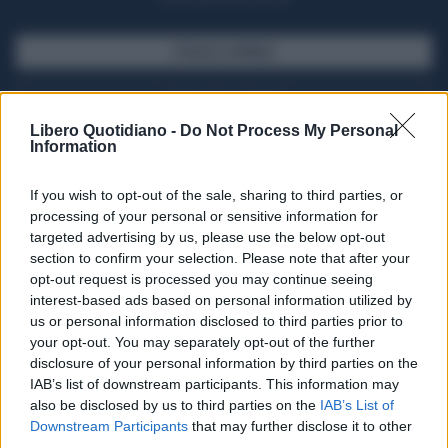
SFOGLIA IL GIORNALE
ACQUISTA ABBONAMENTO
Libero Quotidiano -
Do Not Process My Personal
Information
If you wish to opt-out of the sale, sharing to third parties, or
processing of your personal or sensitive information for
targeted advertising by us, please use the below opt-out
section to confirm your selection. Please note that after your
opt-out request is processed you may continue seeing
interest-based ads based on personal information utilized by
us or personal information disclosed to third parties prior to
your opt-out. You may separately opt-out of the further
Seguici su Google Discover
disclosure of your personal information by third parties on the
IAB’s list of downstream participants. This information may
Segui Libero Quotidiano su Google Discover
also be disclosed by us to third parties on the
IAB’s List of
Scegli Libero Quotidiano come fonte preferita
Downstream Participants
that may further disclose it to other
third parties.