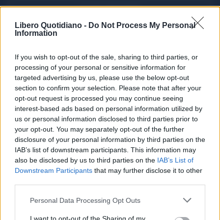
ACQUISTA ABBONAMENTO
Libero Quotidiano -
Do Not Process My Personal
Information
If you wish to opt-out of the sale, sharing to third parties, or
processing of your personal or sensitive information for
targeted advertising by us, please use the below opt-out
section to confirm your selection. Please note that after your
opt-out request is processed you may continue seeing
interest-based ads based on personal information utilized by
us or personal information disclosed to third parties prior to
your opt-out. You may separately opt-out of the further
Seguici su Google Discover
disclosure of your personal information by third parties on the
IAB’s list of downstream participants. This information may
Segui Libero Quotidiano su Google Discover
also be disclosed by us to third parties on the
IAB’s List of
Scegli Libero Quotidiano come fonte preferita
Downstream Participants
that may further disclose it to other
third parties.
SEZIONI
Personal Data Processing Opt Outs
I want to opt-out of the Sharing of my