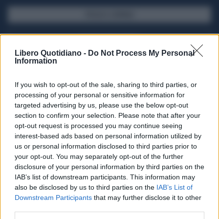
SFOGLIA IL GIORNALE
ACQUISTA ABBONAMENTO
Libero Quotidiano -
Do Not Process My Personal
Information
If you wish to opt-out of the sale, sharing to third parties, or
processing of your personal or sensitive information for
targeted advertising by us, please use the below opt-out
section to confirm your selection. Please note that after your
opt-out request is processed you may continue seeing
interest-based ads based on personal information utilized by
us or personal information disclosed to third parties prior to
your opt-out. You may separately opt-out of the further
Seguici su Google Discover
disclosure of your personal information by third parties on the
IAB’s list of downstream participants. This information may
Segui Libero Quotidiano su Google Discover
also be disclosed by us to third parties on the
IAB’s List of
Scegli Libero Quotidiano come fonte preferita
Downstream Participants
that may further disclose it to other
third parties.