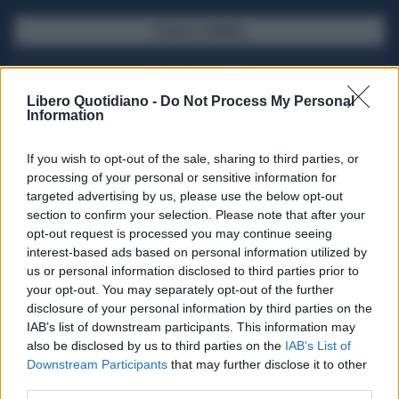
SFOGLIA IL GIORNALE
ACQUISTA ABBONAMENTO
Libero Quotidiano -
Do Not Process My Personal
Information
If you wish to opt-out of the sale, sharing to third parties, or
processing of your personal or sensitive information for
targeted advertising by us, please use the below opt-out
section to confirm your selection. Please note that after your
opt-out request is processed you may continue seeing
interest-based ads based on personal information utilized by
us or personal information disclosed to third parties prior to
your opt-out. You may separately opt-out of the further
Seguici su Google Discover
disclosure of your personal information by third parties on the
IAB’s list of downstream participants. This information may
Segui Libero Quotidiano su Google Discover
also be disclosed by us to third parties on the
IAB’s List of
Scegli Libero Quotidiano come fonte preferita
Downstream Participants
that may further disclose it to other
third parties.