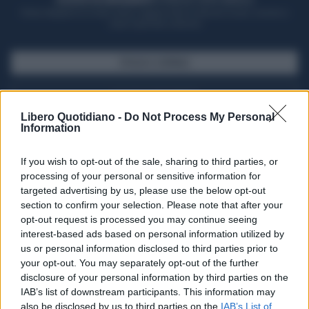
ACQUISTA UN ABBONAMENTO
OTTIENI DEI SUPER VANTAGGI
Potrai sfogliare la rivista online, leggere tutte le edizioni locali, ricevere a
casa il giornale cartaceo
SFOGLIA IL GIORNALE
ACQUISTA ABBONAMENTO
Libero Quotidiano -
Do Not Process My Personal
Information
If you wish to opt-out of the sale, sharing to third parties, or
processing of your personal or sensitive information for
targeted advertising by us, please use the below opt-out
section to confirm your selection. Please note that after your
opt-out request is processed you may continue seeing
interest-based ads based on personal information utilized by
us or personal information disclosed to third parties prior to
your opt-out. You may separately opt-out of the further
Seguici su Google Discover
disclosure of your personal information by third parties on the
IAB’s list of downstream participants. This information may
Segui Libero Quotidiano su Google Discover
also be disclosed by us to third parties on the
IAB’s List of