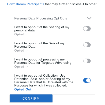
Scegli Libero Quotidiano come fonte preferita
Downstream Participants
that may further disclose it to other
third parties.
SEZIONI
Personal Data Processing Opt Outs
I want to opt-out of the Sharing of my
SPETTACOLI
personal data.
Opted In
SCIENZA E TECH
I want to opt-out of the Sale of my
Personal Data.
Opted In
ALTRO
I want to opt-out of processing my
Personal Data for Targeted Advertising.
Opted In
I want to opt-out of Collection, Use,
Retention, Sale, and/or Sharing of my
Personal Data that Is Unrelated with the
Purposes for which it was collected.
Libero Shopping
Contatti
Pubblicità
Cookie policy
Privacy policy
Opted Out
Condizioni generali
Modello 231
Assistenza
Preferenze Privacy
CONFIRM
Editoriale Libero S.r.l. - Sede Legale: Via dell’Aprica 18, 20158 Milano -