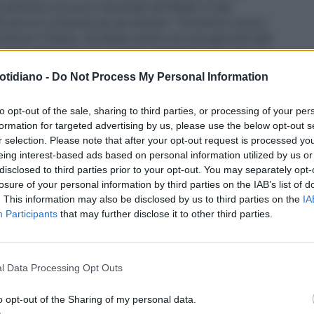
i all’estero tre pezzi importanti del Made in Italy
e terra di conquista per gli stranieri." Dovremmo invece
iorità per il Paese, da attuare anche con una apposita task
 prime dall’estero per produrre prodotti tricolori. Poi si è
orici e il prossimo passo rischia di essere la chiusura
otidiano -
Do Not Process My Personal Information
all’estero". La soluzione, secondo il presidente, sarebbe
i fronte al quale occorre accelerare nella costruzione di
to opt-out of the sale, sharing to third parties, or processing of your per
direttamente protagonisti gli agricoltori per garantire quel
formation for targeted advertising by us, please use the below opt-out s
i grandi marchi di raggiungere traguardi prestigiosi”. di
r selection. Please note that after your opt-out request is processed y
eing interest-based ads based on personal information utilized by us or
disclosed to third parties prior to your opt-out. You may separately opt-
losure of your personal information by third parties on the IAB’s list of
. This information may also be disclosed by us to third parties on the
IA
Participants
that may further disclose it to other third parties.
l Data Processing Opt Outs
o opt-out of the Sharing of my personal data.