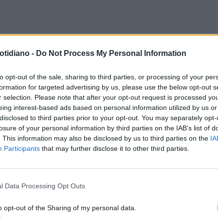
otidiano -
Do Not Process My Personal Information
to opt-out of the sale, sharing to third parties, or processing of your per
formation for targeted advertising by us, please use the below opt-out s
r selection. Please note that after your opt-out request is processed y
eing interest-based ads based on personal information utilized by us or
disclosed to third parties prior to your opt-out. You may separately opt-
losure of your personal information by third parties on the IAB’s list of
. This information may also be disclosed by us to third parties on the
IA
Participants
that may further disclose it to other third parties.
l Data Processing Opt Outs
o opt-out of the Sharing of my personal data.