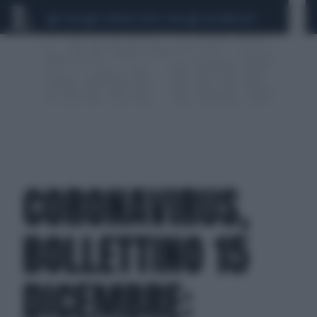
CEUTA
SCANDALO CONTE-COVID
CALCIOMERCATO
CORONAVIRUS,
BOLLETTINO 15
DICEMBRE: