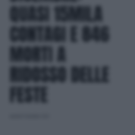
QUASI 15MILA
CONTAGI E 846
MORTI A
RIDOSSO DELLE
FESTE
martedì 15 dicembre 2020