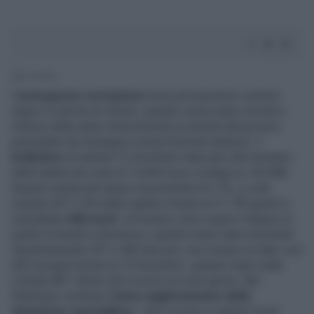
1' di lettura
L’
emergenza coronavirus
torna ad assumere contorni
tragici in termini di vittime, quando ormai siamo arrivati a
ridosso delle tante chiacchierate (e temute dal governo
presieduto da Giuseppe Conte) festività natalizie. Il
bollettino
di martedì 15 dicembre rilasciato dal ministero
della Salute dà conto di 14.844 nuovi contagi su 162.880
tamponi analizzati (tasso di positività al 9,1%, in calo
rispetto all'11,6% della vigilia) a fronte di 21.799 guariti e
soprattutto
846 morti.
Un numero che è quasi il doppio di
quello di lunedì e domenica, quando erano stati riscontrati
rispettivamente 491 e 484 decessi: per trovare un dato così
alto bisogna tornare al 10 dicembre, quando erano state
contate 887 vittime del Covid in un solo giorno. Nel
frattempo continua il
lento miglioramento della
situazione ospedaliera
: -423 ricoveri in reparti Covid