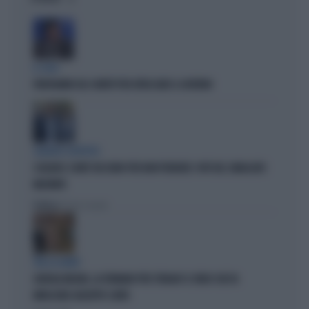
IL CASO
FRATOIANNI USA I MORTI PER ATTACCARE IL GOVERNO
SILENZIO SOSPETTO
SCHLEIN E CONTE TACCIONO PER NON PERDERE I VOTI DEL SINDACATO
MILITANTE
Politica
di Pietro Senaldi
TRA LA GENTE
GIORGIA MELONI, LA FERMANO PER STRADA? IL VIDEO CHE FA
IMPAZZIRE GIUSEPPE CONTE