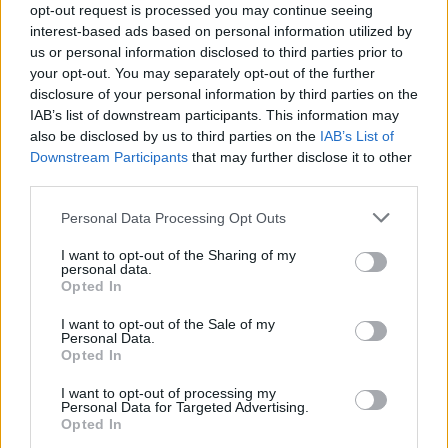
opt-out request is processed you may continue seeing
interest-based ads based on personal information utilized by
us or personal information disclosed to third parties prior to
your opt-out. You may separately opt-out of the further
Seguici su Google Discover
disclosure of your personal information by third parties on the
IAB’s list of downstream participants. This information may
Segui Libero Quotidiano su Google Discover
also be disclosed by us to third parties on the
IAB’s List of
Scegli Libero Quotidiano come fonte preferita
Downstream Participants
that may further disclose it to other
third parties.
SEZIONI
Personal Data Processing Opt Outs
I want to opt-out of the Sharing of my
SPETTACOLI
personal data.
Opted In
SCIENZA E TECH
I want to opt-out of the Sale of my
Personal Data.
Opted In
ALTRO
I want to opt-out of processing my
Personal Data for Targeted Advertising.
Opted In