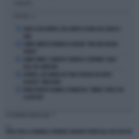
Politica
di
I PIÙ LETTI
1
ADDIO A LIVIO BERRUTI, ORO OLIMPICO A ROMA 1960: AVEVA 87
ANNI
2
JANNIK SINNER FA TREMARE GLI ITALIANI: "NON SONO ANCORA
PRONTO"
3
JANNIK SINNER, CLAMOROSO: RINUNCIA A CINCINNATI, GIALLO
SULLE SUE CONDIZIONI
4
JUVENTUS, ALESSANDRO DEL PIERO STREGATO DAL NUOVO
ACQUISTO: "TANTA ROBA"
5
NOVAK DJOKOVIC FULMINA IL GIORNALISTA: "SINNER? CONOSCI GIÀ
LA RISPOSTA"
TI POTREBBERO INTERESSARE
ITALIA
L'ITALIA SFIDA LA GERMANIA A PRENDERE I MIGRANTI PORTATI DALLE ONG TEDESCHE