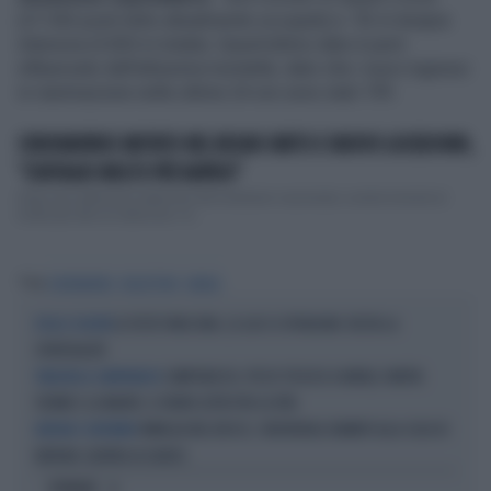
(27.342 posti letto attualmente occupati) e -92 in terapia
intensiva (3.003 in totale). Quest’ultimo dato è però
influenzato dall’altissima mortalità, dato che i nuovi ingressi
in rianimazione nelle ultime 24 ore sono stati 199.
CORONAVIRUS MUTATO NEL REGNO UNITO E NUOVO LOCKDOWN,
"CONTAGIO MOLTO PIÙ RAPIDO"
Dopo due settimane dalla fine del lockdown nazionale, Londra tornerà al
livello più alto di restrizioni: &...
Tag
CORONAVIRUS
BOLLETTINO
NATALE
LE FESTE FINISCONO, LE LUCI SI SPENGONO: RESTA LA
ETICA E SOCIETÀ
SPIRITUALITÀ
CAMPOBASSO, PESCE TOSSICO A NATALE: MORTA
TRAGEDIA A CAMPOBASSO
15ENNE E LA MADRE. IL PADRE LOTTA PER LA VITA
FAMIGLIA NEL BOSCO, I NEORURALI DAVANTI ALLA CASA DI
NATHAN E CATHERINE
NATHAN: GUERRA AI GIUDICI
OPINIONI