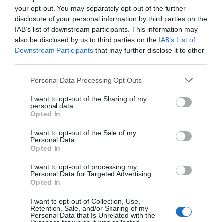
your opt-out. You may separately opt-out of the further
Seguici su Google Discover
disclosure of your personal information by third parties on the
IAB’s list of downstream participants. This information may
Segui Libero Quotidiano su Google Discover
also be disclosed by us to third parties on the
IAB’s List of
Scegli Libero Quotidiano come fonte preferita
Downstream Participants
that may further disclose it to other
third parties.
SEZIONI
Personal Data Processing Opt Outs
I want to opt-out of the Sharing of my
SPETTACOLI
personal data.
Opted In
SCIENZA E TECH
I want to opt-out of the Sale of my
Personal Data.
Opted In
ALTRO
I want to opt-out of processing my
Personal Data for Targeted Advertising.
Opted In
I want to opt-out of Collection, Use,
Retention, Sale, and/or Sharing of my
Personal Data that Is Unrelated with the