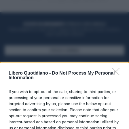
ACQUISTA UN ABBONAMENTO
OTTIENI DEI SUPER VANTAGGI
Potrai sfogliare la rivista online, leggere tutte le edizioni locali, ricevere a
casa il giornale cartaceo
SFOGLIA IL GIORNALE
ACQUISTA ABBONAMENTO
Libero Quotidiano -
Do Not Process My Personal
Information
If you wish to opt-out of the sale, sharing to third parties, or
processing of your personal or sensitive information for
targeted advertising by us, please use the below opt-out
section to confirm your selection. Please note that after your
opt-out request is processed you may continue seeing
interest-based ads based on personal information utilized by
us or personal information disclosed to third parties prior to