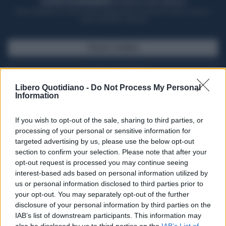
ACQUISTA UN ABBONAMENTO
OTTIENI DEI SUPER VANTAGGI
Potrai sfogliare la rivista online, leggere tutte le edizioni locali, ricevere a
casa il giornale cartaceo
SFOGLIA IL GIORNALE
ACQUISTA ABBONAMENTO
Libero Quotidiano -
Do Not Process My Personal
Information
If you wish to opt-out of the sale, sharing to third parties, or
processing of your personal or sensitive information for
targeted advertising by us, please use the below opt-out
section to confirm your selection. Please note that after your
opt-out request is processed you may continue seeing
interest-based ads based on personal information utilized by
us or personal information disclosed to third parties prior to
your opt-out. You may separately opt-out of the further
Seguici su Google Discover
disclosure of your personal information by third parties on the
IAB’s list of downstream participants. This information may
Segui Libero Quotidiano su Google Discover