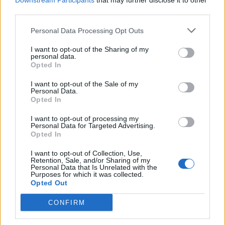
Downstream Participants
that may further disclose it to other
third parties.
SEZIONI
Personal Data Processing Opt Outs
I want to opt-out of the Sharing of my
SPETTACOLI
personal data.
Opted In
SCIENZA E TECH
I want to opt-out of the Sale of my
Personal Data.
Opted In
ALTRO
I want to opt-out of processing my
Personal Data for Targeted Advertising.
Opted In
I want to opt-out of Collection, Use,
Retention, Sale, and/or Sharing of my
Personal Data that Is Unrelated with the
Purposes for which it was collected.
Libero Shopping
Contatti
Pubblicità
Cookie policy
Privacy policy
Opted Out
Condizioni generali
Modello 231
Assistenza
Preferenze Privacy
CONFIRM
Editoriale Libero S.r.l. - Sede Legale: Via dell’Aprica 18, 20158 Milano -
Registro Imprese di Milano Monza Brianza Lodi: C.F. e P.IVA 06823221004 -