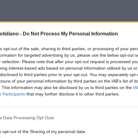
otidiano -
Do Not Process My Personal Information
to opt-out of the sale, sharing to third parties, or processing of your per
formation for targeted advertising by us, please use the below opt-out s
r selection. Please note that after your opt-out request is processed y
eing interest-based ads based on personal information utilized by us or
disclosed to third parties prior to your opt-out. You may separately opt-
losure of your personal information by third parties on the IAB’s list of
. This information may also be disclosed by us to third parties on the
IA
Participants
that may further disclose it to other third parties.
l Data Processing Opt Outs
o opt-out of the Sharing of my personal data.