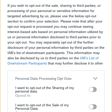
If you wish to opt-out of the sale, sharing to third parties, or
processing of your personal or sensitive information for
targeted advertising by us, please use the below opt-out
section to confirm your selection. Please note that after your
opt-out request is processed you may continue seeing
interest-based ads based on personal information utilized by
us or personal information disclosed to third parties prior to
your opt-out. You may separately opt-out of the further
Seguici su Google Discover
disclosure of your personal information by third parties on the
IAB’s list of downstream participants. This information may
Segui Libero Quotidiano su Google Discover
also be disclosed by us to third parties on the
IAB’s List of
Scegli Libero Quotidiano come fonte preferita
Downstream Participants
that may further disclose it to other
third parties.
SEZIONI
Personal Data Processing Opt Outs
I want to opt-out of the Sharing of my
SPETTACOLI
personal data.
Opted In
SCIENZA E TECH
I want to opt-out of the Sale of my
Personal Data.