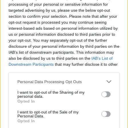
processing of your personal or sensitive information for
targeted advertising by us, please use the below opt-out
section to confirm your selection. Please note that after your
opt-out request is processed you may continue seeing
interest-based ads based on personal information utilized by
us or personal information disclosed to third parties prior to
your opt-out. You may separately opt-out of the further
Seguici su Google Discover
disclosure of your personal information by third parties on the
IAB’s list of downstream participants. This information may
Segui Libero Quotidiano su Google Discover
also be disclosed by us to third parties on the
IAB’s List of
Scegli Libero Quotidiano come fonte preferita
Downstream Participants
that may further disclose it to other
third parties.
SEZIONI
Personal Data Processing Opt Outs
I want to opt-out of the Sharing of my
SPETTACOLI
personal data.
Opted In
SCIENZA E TECH
I want to opt-out of the Sale of my
Personal Data.
Opted In
ALTRO