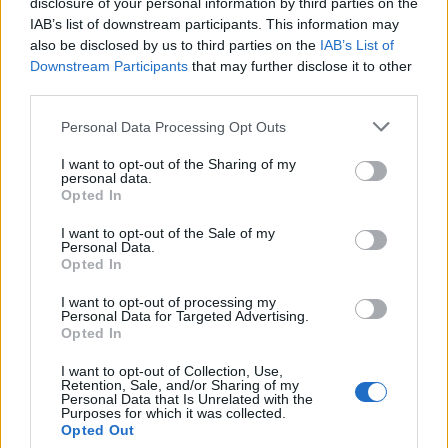
disclosure of your personal information by third parties on the
IAB’s list of downstream participants. This information may
Segui Libero Quotidiano su Google Discover
also be disclosed by us to third parties on the
IAB’s List of
Scegli Libero Quotidiano come fonte preferita
Downstream Participants
that may further disclose it to other
third parties.
SEZIONI
Personal Data Processing Opt Outs
I want to opt-out of the Sharing of my
SPETTACOLI
personal data.
Opted In
SCIENZA E TECH
I want to opt-out of the Sale of my
Personal Data.
Opted In
ALTRO
I want to opt-out of processing my
Personal Data for Targeted Advertising.
Opted In
I want to opt-out of Collection, Use,
Retention, Sale, and/or Sharing of my
Personal Data that Is Unrelated with the
Purposes for which it was collected.
Libero Shopping
Contatti
Pubblicità
Cookie policy
Privacy policy
Opted Out
Condizioni generali
Modello 231
Assistenza
Preferenze Privacy