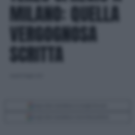
MILANO: QUELLA
VERGOGNOSA
SCRITTA
venerdì 14 luglio 2023
Segui Libero Quotidiano su Google Discover
Scegli Libero Quotidiano come fonte preferita