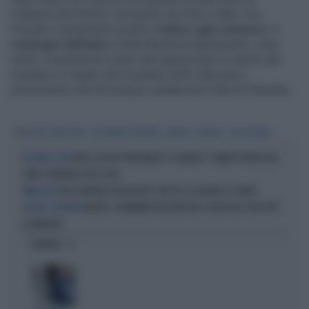
milanese del Partito comunista, poi Pds e infine i Ds.
Prevale il sentimento positivo
contro ogni censura
e a
sostegno dell’arte
e della libertà di espressione, sono
molti i commenti di coloro che apprezzano lo spirito dei
murales e il ritratto del Cavaliere nello stile pop e
provocatorio che da sempre caratterizza l’arte di Palombo.
Tag
SILVIO BERLUSCONI
ALEXSANDRO PALOMBO
MURALES
MILANO
VIA VOLTURNO
MULTE, INCASSI MILIONARI E SCANDALO: COMUNI FUORILEGGE,
DA NORD A SUD
COME SPENDONO QUEI SOLDI
NELLA MILANO GREEN NON SI RIESCE A SALVARE LE PIANTE
PARADOSSO
MILANO, UN'AMMINISTRAZIONE NEL SEGNO DELL'ODIO PER
DISAGIO CONTINUO
LA MOBILITÀ
OPINIONI