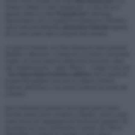
Anche il terzo murales che ritrae
Silvio Berlusconi
in via
Volturno a Milano è stato vandalizzato. In sole 48 ore è
apparsa infatti la scritta
"Pregiudicato"
sulla targa
toponomastica che il Cavaliere ha sottobraccio nell’ultima
opera realizzata dall’artista
aleXsandro Palombo
apparsa
ad un mese esatto dalla scomparsa del Cavaliere.
Le opere di Palombo con Silvio Berlusconi hanno generato
dibattito e riflessione, e l’artista non si è arreso e ha sempre
reagito con nuove opere fin dalla prima rimozione e dopo
ogni vandalizzazione. "I gesti offensivi - si legge in una nota
-
non rispecchiano il sentire collettivo
che si respira tra
la gente del quartiere Isola che al contrario rivendica
l’operato dell’artista e il suo spirito di libertà che tende alla
coesione".
Sono moltissime le persone che in questi giorni stanno
facendo sentire la loro vicinanza a Palombo, anche su quei
canali social che raggruppano gli iscritti di un quartiere che
da sempre ha la sua connotazione a sinistra: dal 1964 al
2004 infatti via Volturno ha ospitato la sede storica