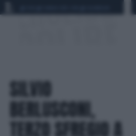
CEUTA
SCANDALO CONTE-COVID
CALCIOMERCATO
SILVIO
BERLUSCONI,
TERZO SFREGIO A