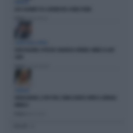
PARAGON
LUCA CASARINI? FU IL GOVERNO M5S A FARLO SPIARE
Politica
di Brunella Bolloli
LA RETE DELLA COPPIA
OLIVIA PALADINO, IPOTECHE E MAGHEGGI CONTABILI: OMBRE SU LADY
CONTE
Politica
di Giacomo Amadori
STRATEGIE
GIORGIA MELONI, IL VOTO UTILE: L'ARMA SEGRETA CONTRO IL GENERALE
VANNACCI
Politica
di Fausto Carioti
I PIÙ LETTI