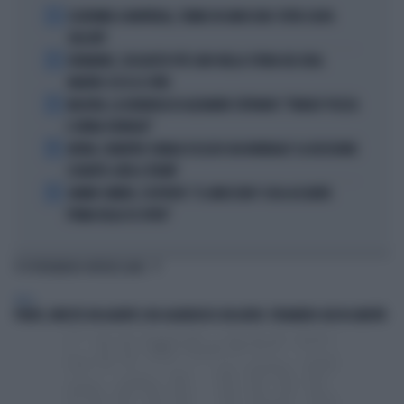
1
ECATOMBE A MONTREAL, TENNIS IN GINOCCHIO: TUTTA COLPA
DELL'ATP
2
DIOMANDE, L'ACQUISTO PIÙ CARO NELLA STORIA DEL REAL
MADRID: ECCO LE CIFRE
3
MACRON, LA DENUNCIA DI ALEXANDR STEPANOV: "PARIGI? PUZZA
E URINA OVUNQUE"
4
ARTAN, L'ARBITRO SOMALO ESCLUSO DAI MONDIALI? LA DECISIONE:
SCHIAFFO-UEFA A TRUMP
5
JANNIK SINNER, L'ESPERTO: "IL GINOCCHIO? COSA ACCADRÀ
PRIMA DELLO US OPEN"
TI POTREBBERO INTERESSARE
ITALIA
PRATO, INVESTE UN AGENTE E NE AGGREDISCE UN ALTRO: STRANIERO GIÀ IN LIBERTÀ