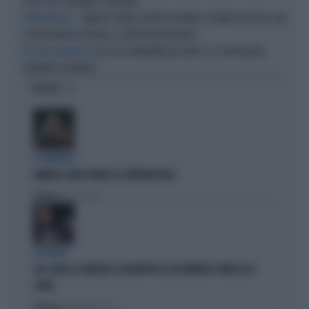
TESTA: DUE STRANIERI SCARCERATI
SAMUELE SPINELLI MORTO DURANTE IL FERMO DI POLIZIA, MA
COME FAKIR, MA...
È UN ITALIANO IN SPAGNA: LA SINISTRA RESTA MUTA
COCA COLA INVENTATA DAI FRATI? LA SCOPERTA NEL
UN FOGLIO INGIALLITO
CONVENTO DI FIRENZE
OPINIONI
IL GENERALE
VANNACCI NON CHIUDE AL CENTRODESTRA
Politica
di Elisa Calessi
DISPERATI
SUL COVID LA SINISTRA SI AGGRAPPA AL DOCUMENTO-PATACCA DI
CONTE
Politica
di Andrea Muzzolon