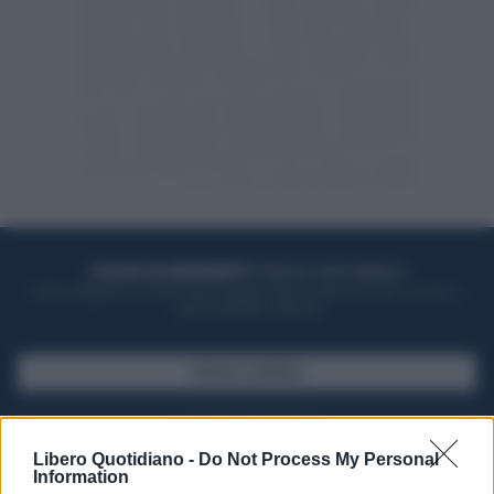
ACQUISTA UN ABBONAMENTO
OTTIENI DEI SUPER VANTAGGI
Potrai sfogliare la rivista online, leggere tutte le edizioni locali, ricevere a
casa il giornale cartaceo
SFOGLIA IL GIORNALE
ACQUISTA ABBONAMENTO
Libero Quotidiano -
Do Not Process My Personal
Information