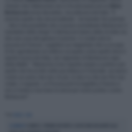
chiesto che l'attenzione non si focalizzasse più su
Silvio
Berlusconi
ormai deceduto, ma sulla piccola Kata. "È
enorme quello che sta accadendo - ha tuonato l'ex premier
-. Ma è mai possibile che si possa considerare Berlusconi il
mandante delle stragi? A Berlusconi hanno detto di tutto ma
dire una cosa del genere è enorme. Ci crede solo la
procura di Firenze. Legalità è un magistrato che si occupa
di far sgomberare un edificio occupato come quello dove è
sparito la piccola Kata, non ragionare di Berlusconi capo
della Mafia". "Marina ha il mio rispetto umano e politico per
quello che ha scritto nella sua lettera a Il Giornale: accanirsi
contro un uomo che non c'è più, lo dico io che non l'ho mai
votato, è ingiusto. La Procura porti la legalità a Firenze e
non si metta a riscrivere la storia per motivi politici contro
Berlusconi".
Tag
FIRENZE
KATA
SCANDICCI, TENTANO UN FURTO E COLPISCONO UN AGENTE ALLA
A SCANDICCI