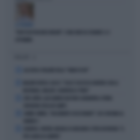
LA PREMIER
"DOVE VA IN VACANZA MELONI". E UNA DATA DA SEGNARE: IL 4
SETTEMBRE
I PIÙ LETTI
1
ALL’ASTA IL PALLONE DELLA “MANO DI DIO”
2
MALDINI VUOTA IL SACCO: "COSA È SUCCESSO DAVVERO CON LA
NAZIONALE, MALAGÒ, GUARDIOLA E PIRLO"
3
JUVE-INTER, ALESSANDRO BASTONI SCARAVENTA A TERRA
ZHEGROVA: RISSA IN CAMPO
4
JANNIK SINNER, "DOLCEMENTE OSSESSIONATO": CHI SI INCHINA AL
NUMERO 1
5
JUVENTUS, PAPERE-MICHELE DI GREGORIO E TIFOSI IN RIVOLTA: "IL
PIÙ SCARSO DI SEMPRE"