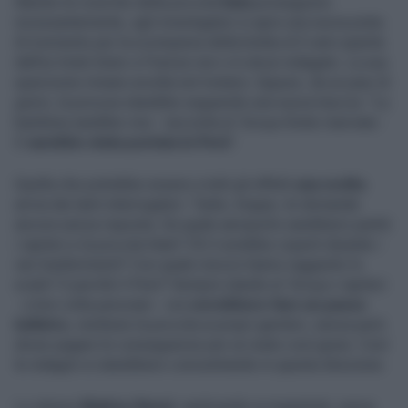
Mentre le ricerche della piccola
Kata
proseguono
incessantemente, agli investigatori si apre una nuova pista.
Al momento per la scomparsa della bimba di 5 anni sparita
dall'ex hotel Astor a Firenze non vi è alcun indagato. La sua
sparizione rimane avvolta nel mistero. Eppure, da un paio di
giorni, la procura starebbe seguendo una nuova traccia. "La
bambina sarebbe viva - racconta al
Tempo
fonte riservata -
E
sarebbe stata portata in Perù
".
Quella che potrebbe essere a tutti gli effetti
una svolta
arriva dai tanti interrogatori. Tante, troppe, le domande
ancora senza risposta. Da quale aeroporto sarebbero partiti
i rapitori e la piccola Kata? Chi li avrebbe coperti durante i
vari trasferimenti? Con quale mezzo hanno raggiunto lo
scalo? E perché il Perù? Sempre stando al
Tempo
i rapitori
- a loro volta peruviani - ora
vorrebbero fare un passo
indietro
, restituire la piccola ai propri genitori, senza però
dover pagare le conseguenze per un reato così grave. Così
le indagini si starebbero concentrando in questa direzione.
Lo stesso
Matteo Renzi
, replicando ai magistrati, aveva