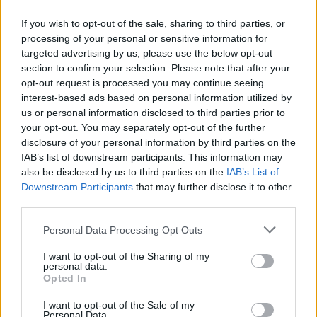
If you wish to opt-out of the sale, sharing to third parties, or
processing of your personal or sensitive information for
targeted advertising by us, please use the below opt-out
section to confirm your selection. Please note that after your
opt-out request is processed you may continue seeing
interest-based ads based on personal information utilized by
us or personal information disclosed to third parties prior to
your opt-out. You may separately opt-out of the further
Seguici su Google Discover
disclosure of your personal information by third parties on the
IAB’s list of downstream participants. This information may
Segui Libero Quotidiano su Google Discover
also be disclosed by us to third parties on the
IAB’s List of
Scegli Libero Quotidiano come fonte preferita
Downstream Participants
that may further disclose it to other
third parties.
SEZIONI
Personal Data Processing Opt Outs
I want to opt-out of the Sharing of my
SPETTACOLI
personal data.
Opted In
SCIENZA E TECH
I want to opt-out of the Sale of my
Personal Data.