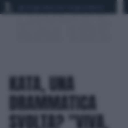
CEUTA
SCANDALO CONTE-COVID
CALCIOMERCATO
KATA, UNA
DRAMMATICA
SVOLTA? "VIVA,