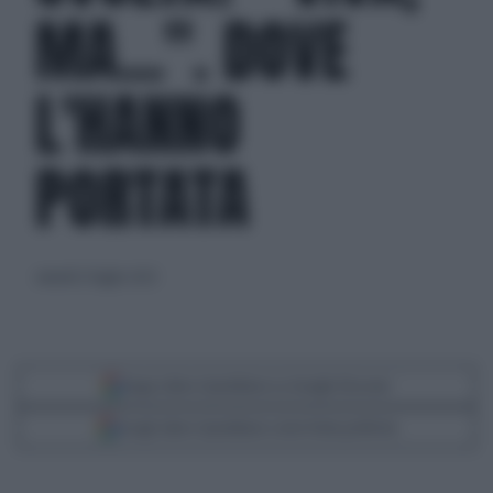
MA...". DOVE
L'HANNO
PORTATA
venerdì 21 luglio 2023
Segui Libero Quotidiano su Google Discover
Scegli Libero Quotidiano come fonte preferita