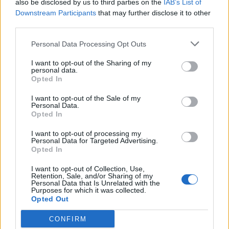
also be disclosed by us to third parties on the
IAB’s List of
Scegli Libero Quotidiano come fonte preferita
Downstream Participants
that may further disclose it to other
third parties.
SEZIONI
Personal Data Processing Opt Outs
I want to opt-out of the Sharing of my
SPETTACOLI
personal data.
Opted In
SCIENZA E TECH
I want to opt-out of the Sale of my
Personal Data.
Opted In
ALTRO
I want to opt-out of processing my
Personal Data for Targeted Advertising.
Opted In
I want to opt-out of Collection, Use,
Retention, Sale, and/or Sharing of my
Personal Data that Is Unrelated with the
Purposes for which it was collected.
Libero Shopping
Contatti
Pubblicità
Cookie policy
Privacy policy
Opted Out
Condizioni generali
Modello 231
Assistenza
Preferenze Privacy
CONFIRM