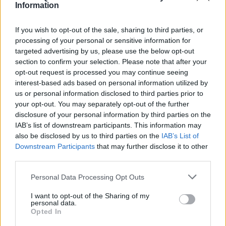
Information
If you wish to opt-out of the sale, sharing to third parties, or
processing of your personal or sensitive information for
targeted advertising by us, please use the below opt-out
section to confirm your selection. Please note that after your
opt-out request is processed you may continue seeing
interest-based ads based on personal information utilized by
us or personal information disclosed to third parties prior to
your opt-out. You may separately opt-out of the further
Seguici su Google Discover
disclosure of your personal information by third parties on the
IAB’s list of downstream participants. This information may
Segui Libero Quotidiano su Google Discover
also be disclosed by us to third parties on the
IAB’s List of
Scegli Libero Quotidiano come fonte preferita
Downstream Participants
that may further disclose it to other
third parties.
SEZIONI
Personal Data Processing Opt Outs
I want to opt-out of the Sharing of my
SPETTACOLI
personal data.
Opted In