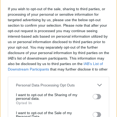
If you wish to opt-out of the sale, sharing to third parties, or
processing of your personal or sensitive information for
targeted advertising by us, please use the below opt-out
section to confirm your selection. Please note that after your
opt-out request is processed you may continue seeing
interest-based ads based on personal information utilized by
us or personal information disclosed to third parties prior to
your opt-out. You may separately opt-out of the further
Seguici su Google Discover
disclosure of your personal information by third parties on the
IAB’s list of downstream participants. This information may
Segui Libero Quotidiano su Google Discover
also be disclosed by us to third parties on the
IAB’s List of
Scegli Libero Quotidiano come fonte preferita
Downstream Participants
that may further disclose it to other
third parties.
SEZIONI
Personal Data Processing Opt Outs
I want to opt-out of the Sharing of my
SPETTACOLI
personal data.
Opted In
SCIENZA E TECH
I want to opt-out of the Sale of my
Personal Data.