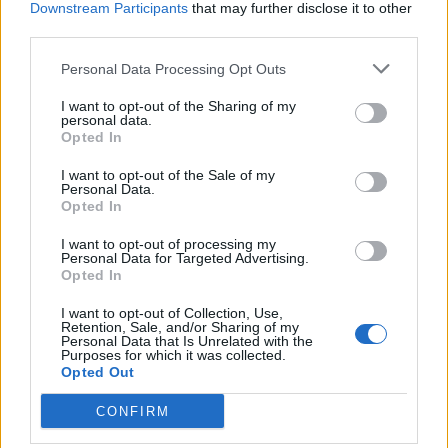
Scegli Libero Quotidiano come fonte preferita
Downstream Participants
that may further disclose it to other
third parties.
SEZIONI
Personal Data Processing Opt Outs
I want to opt-out of the Sharing of my
SPETTACOLI
personal data.
Opted In
SCIENZA E TECH
I want to opt-out of the Sale of my
Personal Data.
Opted In
ALTRO
I want to opt-out of processing my
Personal Data for Targeted Advertising.
Opted In
I want to opt-out of Collection, Use,
Retention, Sale, and/or Sharing of my
Personal Data that Is Unrelated with the
Purposes for which it was collected.
Libero Shopping
Contatti
Pubblicità
Cookie policy
Privacy policy
Opted Out
Condizioni generali
Modello 231
Assistenza
Preferenze Privacy
CONFIRM
Editoriale Libero S.r.l. - Sede Legale: Via dell’Aprica 18, 20158 Milano -