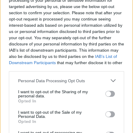
processing of your personal or sensitive information for
targeted advertising by us, please use the below opt-out
section to confirm your selection. Please note that after your
opt-out request is processed you may continue seeing
interest-based ads based on personal information utilized by
us or personal information disclosed to third parties prior to
your opt-out. You may separately opt-out of the further
Seguici su Google Discover
disclosure of your personal information by third parties on the
IAB’s list of downstream participants. This information may
Segui Libero Quotidiano su Google Discover
also be disclosed by us to third parties on the
IAB’s List of
Scegli Libero Quotidiano come fonte preferita
Downstream Participants
that may further disclose it to other
third parties.
SEZIONI
Personal Data Processing Opt Outs
I want to opt-out of the Sharing of my
SPETTACOLI
personal data.
Opted In
SCIENZA E TECH
I want to opt-out of the Sale of my
Personal Data.
Opted In
ALTRO
I want to opt-out of processing my