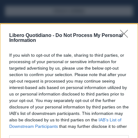
SFOGLIA IL GIORNALE
ACQUISTA ABBONAMENTO
Libero Quotidiano -
Do Not Process My Personal
Information
If you wish to opt-out of the sale, sharing to third parties, or
processing of your personal or sensitive information for
targeted advertising by us, please use the below opt-out
section to confirm your selection. Please note that after your
opt-out request is processed you may continue seeing
interest-based ads based on personal information utilized by
us or personal information disclosed to third parties prior to
your opt-out. You may separately opt-out of the further
Seguici su Google Discover
disclosure of your personal information by third parties on the
IAB’s list of downstream participants. This information may
Segui Libero Quotidiano su Google Discover
also be disclosed by us to third parties on the
IAB’s List of
Scegli Libero Quotidiano come fonte preferita
Downstream Participants
that may further disclose it to other
third parties.