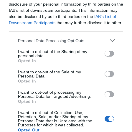
Seguici su Google Discover
disclosure of your personal information by third parties on the
IAB’s list of downstream participants. This information may
Segui Libero Quotidiano su Google Discover
also be disclosed by us to third parties on the
IAB’s List of
Scegli Libero Quotidiano come fonte preferita
Downstream Participants
that may further disclose it to other
third parties.
SEZIONI
Personal Data Processing Opt Outs
I want to opt-out of the Sharing of my
SPETTACOLI
personal data.
Opted In
SCIENZA E TECH
I want to opt-out of the Sale of my
Personal Data.
Opted In
ALTRO
I want to opt-out of processing my
Personal Data for Targeted Advertising.
Opted In
I want to opt-out of Collection, Use,
Retention, Sale, and/or Sharing of my
Personal Data that Is Unrelated with the
Purposes for which it was collected.
Libero Shopping
Contatti
Pubblicità
Cookie policy
Privacy policy
Opted Out