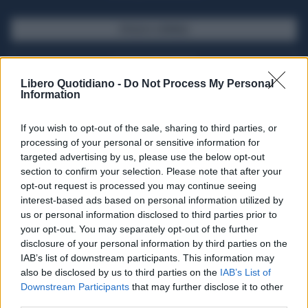
SFOGLIA IL GIORNALE
ACQUISTA ABBONAMENTO
Libero Quotidiano -
Do Not Process My Personal
Information
If you wish to opt-out of the sale, sharing to third parties, or
processing of your personal or sensitive information for
targeted advertising by us, please use the below opt-out
section to confirm your selection. Please note that after your
opt-out request is processed you may continue seeing
interest-based ads based on personal information utilized by
us or personal information disclosed to third parties prior to
your opt-out. You may separately opt-out of the further
Seguici su Google Discover
disclosure of your personal information by third parties on the
IAB’s list of downstream participants. This information may
Segui Libero Quotidiano su Google Discover
also be disclosed by us to third parties on the
IAB’s List of
Scegli Libero Quotidiano come fonte preferita
Downstream Participants
that may further disclose it to other
third parties.