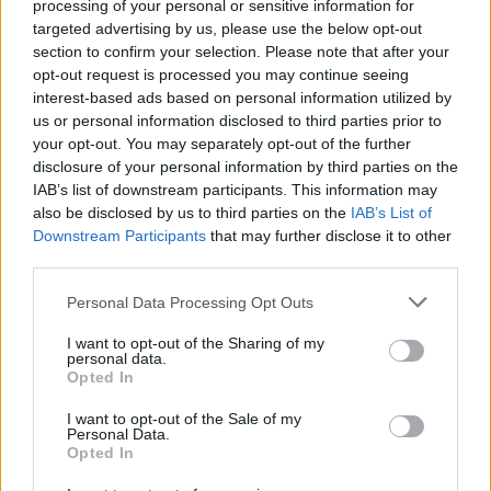
processing of your personal or sensitive information for
targeted advertising by us, please use the below opt-out
section to confirm your selection. Please note that after your
opt-out request is processed you may continue seeing
interest-based ads based on personal information utilized by
us or personal information disclosed to third parties prior to
your opt-out. You may separately opt-out of the further
Seguici su Google Discover
disclosure of your personal information by third parties on the
IAB’s list of downstream participants. This information may
Segui Libero Quotidiano su Google Discover
also be disclosed by us to third parties on the
IAB’s List of
Scegli Libero Quotidiano come fonte preferita
Downstream Participants
that may further disclose it to other
third parties.
SEZIONI
Personal Data Processing Opt Outs
I want to opt-out of the Sharing of my
SPETTACOLI
personal data.
Opted In
SCIENZA E TECH
I want to opt-out of the Sale of my
Personal Data.
Opted In
ALTRO