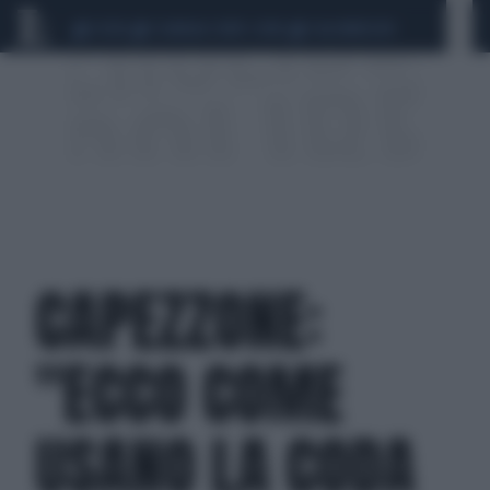
CEUTA
SCANDALO CONTE-COVID
CALCIOMERCATO
CAPEZZONE:
"ECCO COME
USANO LA CODA