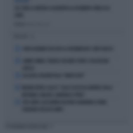
DISPERATI
SUL COVID LA SINISTRA SI AGGRAPPA AL DOCUMENTO-PATACCA DI
CONTE
Politica
di Andrea Muzzolon
I PIÙ LETTI
1
JOHN GOODMAN? BECCATO AL SUPERMERCATO: COM'È ADESSO
2
JANNIK SINNER, TERAPIA CON ONDE D'URTO: COSA RISCHIA
ADESSO
3
ALL’ASTA IL PALLONE DELLA “MANO DI DIO”
4
MALDINI VUOTA IL SACCO: "COSA È SUCCESSO DAVVERO CON LA
NAZIONALE, MALAGÒ, GUARDIOLA E PIRLO"
5
JUVE-INTER, ALESSANDRO BASTONI SCARAVENTA A TERRA
ZHEGROVA: RISSA IN CAMPO
TI POTREBBERO INTERESSARE