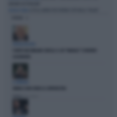
ABBIAMO UN PROBLEMA"
IL PD AL LAVORO PER PORTARCI TUTTI NELLA "PALUDE"
VOGLIA DI STALLO
OPINIONI
POLITICA IN LUTTO
È MORTO MASSIMILIANO CENCELLI: IL SUO "MANUALE" È DIVENTATO
LEGGENDARIO
IL GENERALE
VANNACCI NON CHIUDE AL CENTRODESTRA
Politica
di Elisa Calessi