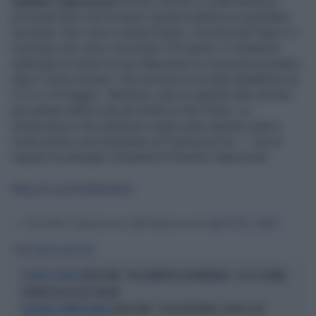
Daniele Capezzone
nel suo
Occhio al caffè
analizza i
principali temi che troviamo questa mattina sui quotidiani
nazionali. Due i temi a tenere banco: la morte del Papa e il
Conclave che verrà, ma anche il 25 Aprile. E il direttore
editoriale di Libero fa una riflessione su cosa può accadere
dopo l'"extra omnes!" che arriverà in una data dadefinire tra
il 5 e il 10 maggio: "Abbiamo visto un grande darsi da fare
per parlare della coda dei fedeli in San Pietro. La
sensazione è che qualcuno voglia usare questa coda in
modo politico per preparare un Francesco bis...". Qui di
seguito la rassegna completa di Daniele Capezzone
https://t.co/zPd03KuM3v
— Daniele Capezzone (@Capezzone)
April 25, 2025
Tag
DANIELE CAPEZZONE
CAPEZZONE: "UN CLAMOROSO BOOMERANG", ECCO L'ULTIMA
OCCHIO AL CAFFÈ
FIGURACCIA DI ELLY SCHLEIN
CAPEZZONE: "LEGGI BOLDRINI E CAPISCI CHE
RASSEGNA SCORRETTISSIMA