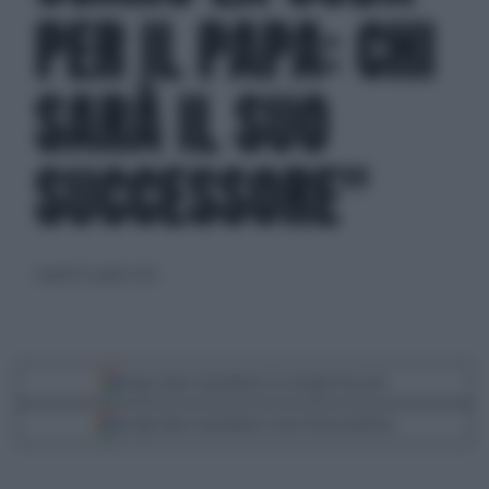
PER IL PAPA: CHI
SARÀ IL SUO
SUCCESSORE"
venerdì 25 aprile 2025
Segui Libero Quotidiano su Google Discover
Scegli Libero Quotidiano come fonte preferita