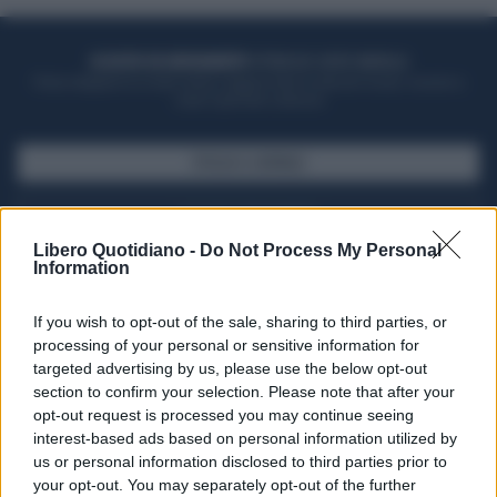
ACQUISTA UN ABBONAMENTO
OTTIENI DEI SUPER VANTAGGI
Potrai sfogliare la rivista online, leggere tutte le edizioni locali, ricevere a
casa il giornale cartaceo
SFOGLIA IL GIORNALE
ACQUISTA ABBONAMENTO
Libero Quotidiano -
Do Not Process My Personal
Information
If you wish to opt-out of the sale, sharing to third parties, or
processing of your personal or sensitive information for
targeted advertising by us, please use the below opt-out
section to confirm your selection. Please note that after your
opt-out request is processed you may continue seeing
interest-based ads based on personal information utilized by
us or personal information disclosed to third parties prior to
your opt-out. You may separately opt-out of the further