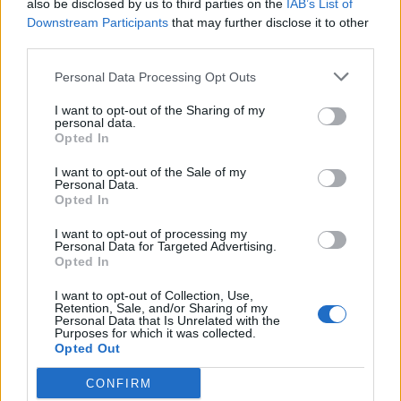
also be disclosed by us to third parties on the
IAB’s List of
Scegli Libero Quotidiano come fonte preferita
Downstream Participants
that may further disclose it to other
third parties.
SEZIONI
Personal Data Processing Opt Outs
I want to opt-out of the Sharing of my
SPETTACOLI
personal data.
Opted In
SCIENZA E TECH
I want to opt-out of the Sale of my
Personal Data.
Opted In
ALTRO
I want to opt-out of processing my
Personal Data for Targeted Advertising.
Opted In
I want to opt-out of Collection, Use,
Retention, Sale, and/or Sharing of my
Personal Data that Is Unrelated with the
Purposes for which it was collected.
Libero Shopping
Contatti
Pubblicità
Cookie policy
Privacy policy
Opted Out
Condizioni generali
Modello 231
Assistenza
Preferenze Privacy
CONFIRM