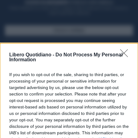
ACQUISTA UN ABBONAMENTO
OTTIENI DEI SUPER VANTAGGI
Potrai sfogliare la rivista online, leggere tutte le edizioni locali, ricevere a
casa il giornale cartaceo
SFOGLIA IL GIORNALE
ACQUISTA ABBONAMENTO
Libero Quotidiano -
Do Not Process My Personal
Information
If you wish to opt-out of the sale, sharing to third parties, or
processing of your personal or sensitive information for
targeted advertising by us, please use the below opt-out
section to confirm your selection. Please note that after your
opt-out request is processed you may continue seeing
interest-based ads based on personal information utilized by
us or personal information disclosed to third parties prior to
your opt-out. You may separately opt-out of the further
Seguici su Google Discover
disclosure of your personal information by third parties on the
IAB’s list of downstream participants. This information may
Segui Libero Quotidiano su Google Discover