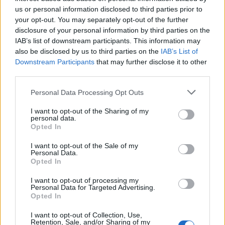
us or personal information disclosed to third parties prior to
your opt-out. You may separately opt-out of the further
Seguici su Google Discover
disclosure of your personal information by third parties on the
IAB’s list of downstream participants. This information may
Segui Libero Quotidiano su Google Discover
also be disclosed by us to third parties on the
IAB’s List of
Scegli Libero Quotidiano come fonte preferita
Downstream Participants
that may further disclose it to other
third parties.
SEZIONI
Personal Data Processing Opt Outs
I want to opt-out of the Sharing of my
SPETTACOLI
personal data.
Opted In
SCIENZA E TECH
I want to opt-out of the Sale of my
Personal Data.
Opted In
ALTRO
I want to opt-out of processing my
Personal Data for Targeted Advertising.
Opted In
I want to opt-out of Collection, Use,
Retention, Sale, and/or Sharing of my