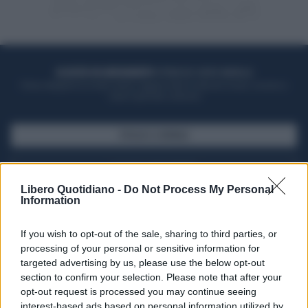
ACQUISTA UN ABBONAMENTO
OTTIENI DEI SUPER VANTAGGI
Potrai sfogliare la rivista online, leggere tutte le edizioni locali, ricevere a
casa il giornale cartaceo
SFOGLIA IL GIORNALE
ACQUISTA ABBONAMENTO
Libero Quotidiano -
Do Not Process My Personal
Information
If you wish to opt-out of the sale, sharing to third parties, or
processing of your personal or sensitive information for
targeted advertising by us, please use the below opt-out
section to confirm your selection. Please note that after your
opt-out request is processed you may continue seeing
interest-based ads based on personal information utilized by