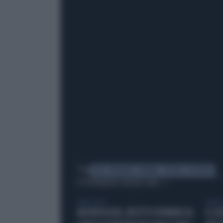
Tag
PISA
NEONATO
NONNA
STERZA
DISPERSI
TI POTREBBERO INTERESSARE
LIBERO VIDEO
LIBERO 
ARCHEOLOGIA, RELITTO ROMANO AL
IL S