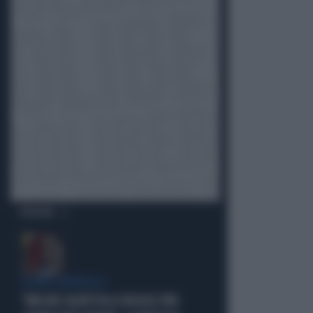
OPINIONI
FUORI CONTROLLO
"MELONI CALPESTA LE REGOLE PER