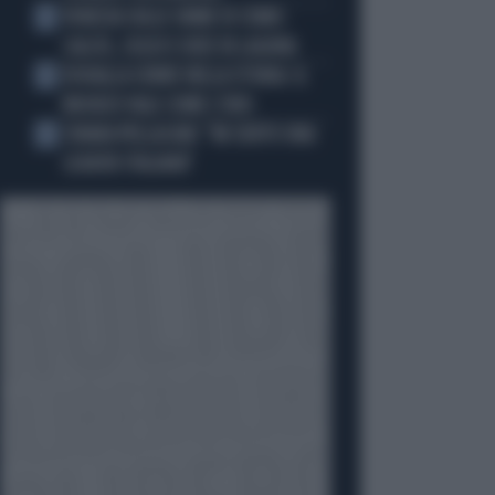
VENEZIA SULLE ORME DI COMO:
3
CALCIO, SOLDI E IDEE IN LAGUNA
DOUALLA CORRE NELLA STORIA: IL
4
BRONZO VALE COME L’ORO
CHIARA PELLACANI: "MI SENTO UNA
5
LEADER ITALIANA"