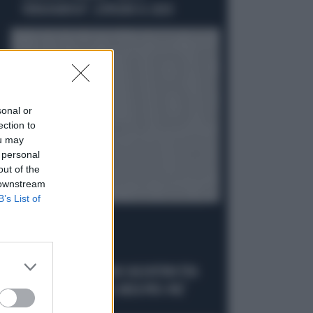
VERGOGNOSO", ESPLODE IL CASO
sonal or
ection to
ou may
 personal
out of the
 downstream
B’s List of
L'INTERVISTA
PIANTEDOSI: "C'È UNA SALDATURA TRA
ESTREMA SINISTRA E AREA PRO-PAL"