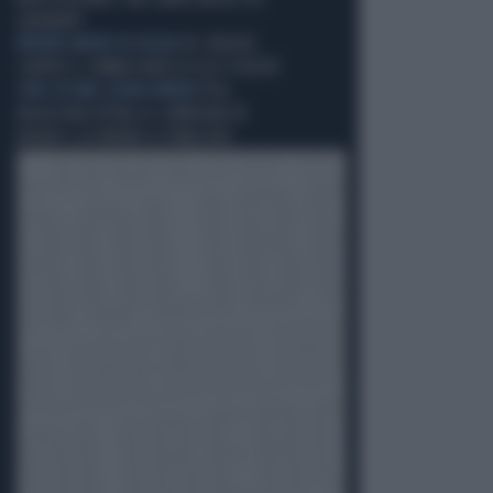
IGNORANTI
RIVOLTA ANCHE IN SICILIA
PD, RIVOLTA
CONTRO IL COMMISSARIO DI ELLY SCHLEIN
CHOC IN UNA SCUOLA MEDIA
PISA,
RAGAZZINA ATTIRA LA COMPAGNA IN
BAGNO E LA PRENDE A FORBICIATE