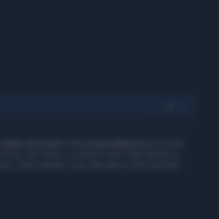
n
bimbo di 5 mesi
e della
nonna dispersi
per la piena
Cecina, nel Pisano. Lo rendono noto i Vigili del fuoco,
 turisti stranieri, sono stati tratti in salvo dal tetto.