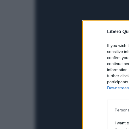
Libero Qu
If you wish 
sensitive in
confirm you
continue se
information 
further disc
participants
Downstream 
Persona
I want t