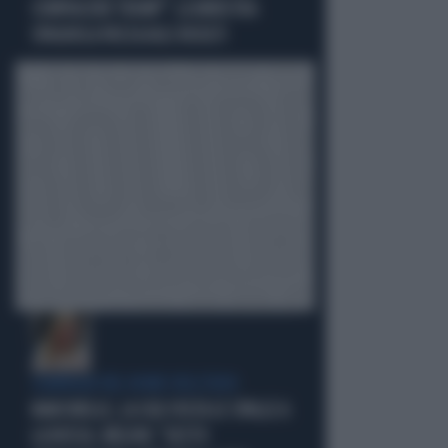
COMPIACERE TRUMP": LA MINISTRA
SPAGNOLA PASSA AGLI INSULTI
COMPAGNI NEL NOME DELL'ODIO
MARCINELLE, LA CGIL VOLTA LE SPALLE A
LA RUSSA. MELONI: "GESTO