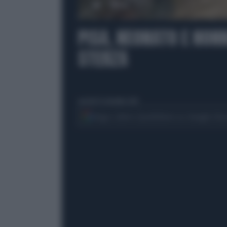
00:00
PISA, NEONATO E NONN
STERZA
martedì 24 settembre 2024
Segui Libero Quotidiano su Google Dis