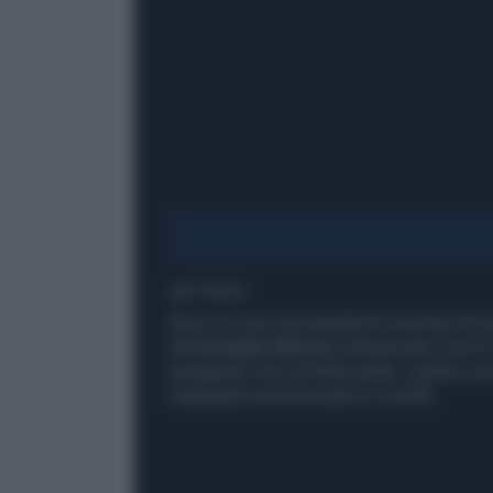
1' di lettura
Sono in corso da stanotte le ricerche di u
del
torrente Sterza
a Montecatini Val di 
spiegando che sul tetto padre, madre e nonno,
Impegnati sommozzatori e cinofili.