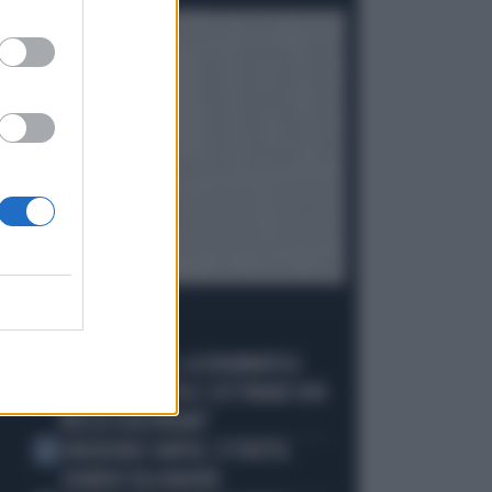
Politica
di Gino Zavalani
I PIÙ LETTI
FLAVIO COBOLLI, LA DRAMMATICA
1
CONFESSIONE: "DA 3 SETTIMANE NON
RIESCO A RESPIRARE"
BADIASHILE-NAPOLI, SI TRATTA.
2
ROMERO VA A MADRID