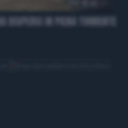
00:50
A DISPERSI IN PIENA TORRENTE
CONDIVIDI
cover
Scegli Libero Quotidiano come fonte preferita