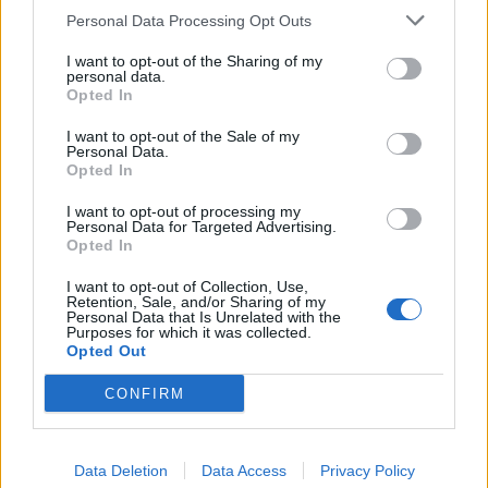
SEZIONI
Personal Data Processing Opt Outs
I want to opt-out of the Sharing of my
SPETTACOLI
personal data.
Opted In
SCIENZA E TECH
I want to opt-out of the Sale of my
Personal Data.
Opted In
ALTRO
I want to opt-out of processing my
Personal Data for Targeted Advertising.
Opted In
I want to opt-out of Collection, Use,
Retention, Sale, and/or Sharing of my
Personal Data that Is Unrelated with the
Purposes for which it was collected.
Libero Shopping
Contatti
Pubblicità
Cookie policy
Privacy policy
Opted Out
Condizioni generali
Modello 231
Assistenza
Preferenze Privacy
CONFIRM
Editoriale Libero S.r.l. - Sede Legale: Via dell’Aprica 18, 20158 Milano -
Registro Imprese di Milano Monza Brianza Lodi: C.F. e P.IVA 06823221004 -
R.E.A. Milano n. 1690166 Cap. Soc. € 400.000,00 i.v.
Tutti i diritti riservati - ISSN (sito web): 2531-6370
Data Deletion
Data Access
Privacy Policy