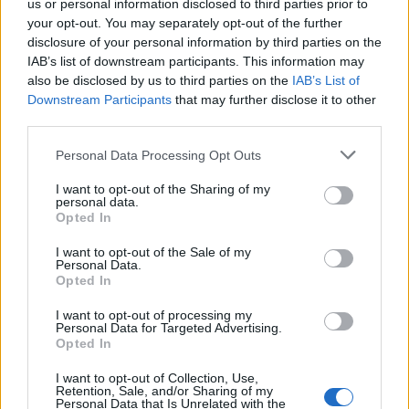
us or personal information disclosed to third parties prior to
your opt-out. You may separately opt-out of the further
Seguici su Google Discover
disclosure of your personal information by third parties on the
IAB’s list of downstream participants. This information may
Segui Libero Quotidiano su Google Discover
also be disclosed by us to third parties on the
IAB’s List of
Scegli Libero Quotidiano come fonte preferita
Downstream Participants
that may further disclose it to other
third parties.
SEZIONI
Personal Data Processing Opt Outs
I want to opt-out of the Sharing of my
SPETTACOLI
personal data.
Opted In
SCIENZA E TECH
I want to opt-out of the Sale of my
Personal Data.
Opted In
ALTRO
I want to opt-out of processing my
Personal Data for Targeted Advertising.
Opted In
I want to opt-out of Collection, Use,
Retention, Sale, and/or Sharing of my
Personal Data that Is Unrelated with the