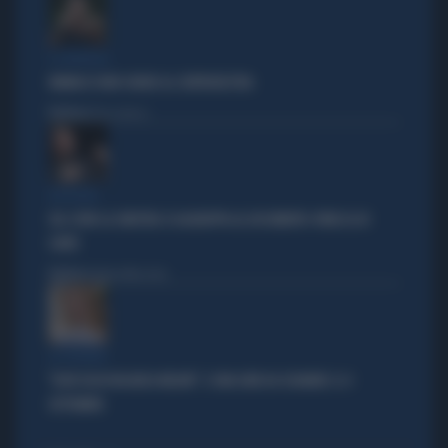
IL GENERALE
VANNACCI NON CHIUDE AL CENTRODESTRA
Politica
di Elisa Calessi
DISPERATI
SUL COVID LA SINISTRA SI AGGRAPPA AL DOCUMENTO-PATACCA DI
CONTE
Politica
di Andrea Muzzolon
LA PREMIER
"DOVE VA IN VACANZA MELONI". E UNA DATA DA SEGNARE: IL 4
SETTEMBRE