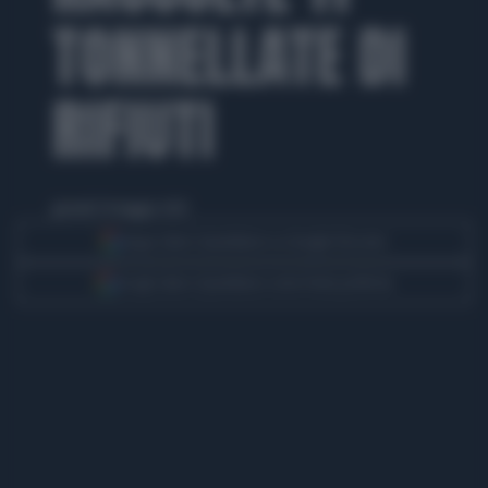
TONNELLATE DI
RIFIUTI
giovedì 29 maggio 2025
Segui Libero Quotidiano su Google Discover
Scegli Libero Quotidiano come fonte preferita