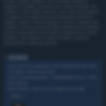
di rifiuti, quattro cadaveri e uno scheletro durante la
stagione di scalata. I permessi per scalare l'Everest, che
costano 11.000 dollari ciascuno, sono validi per 90 giorni.
La stagione di scalata termina normalmente alla fine di
maggio, quando il tempo peggiora e inizia la stagione dei
monsoni. La preoccupazione delle autorità locali aumenta
anche a causa dello scarso livello di esperienza di alcuni
scalatori, che mettono a rischio sè stessi e rendono
pericolose le scalate per gli altri.
Tag
EVEREST
NEPAL
EVEREST, TURISTI AVVELENATI PER ARRICCHIRSI
IL GIOCO SPORCO DEGLI SHERPA
COI SALVATAGGI: ORRORE AD ALTA QUOTA
NEPAL, "7 ITALIANI ANCORA DISPERSI" E 3 MORTI:
INGHIOTTITI DALLA MONTAGNA
ORE DI ANGOSCIA
DISPERSI IN NEPAL, IL VIDEO DI COCCO E DI MARCELLO POCO PRIMA
OPINIONI