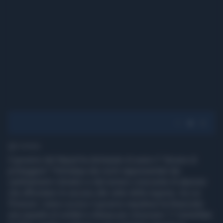
1' di lettura
Il governo del Nepal ha dichiarato di avere il “dovere di
proteggere” l'Himalaya dai rischi rappresentati dai
cambiamenti climatici e dal numero crescente di alpinisti
che affrontano le ascese alle vette della regione, tra cui
l'Everest. L'anno scorso il governo nepalese ha finanziato
una squadra di soldati e sherpa per rimuovere 11 tonnellate