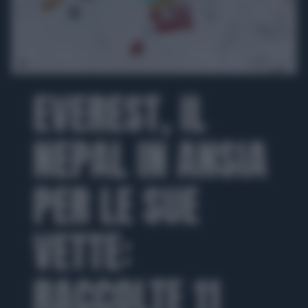
00:00
01:08
EVEREST, IL
NEPAL IN ANSIA
PER LE SUE
VETTE:
RACCOLTE 11