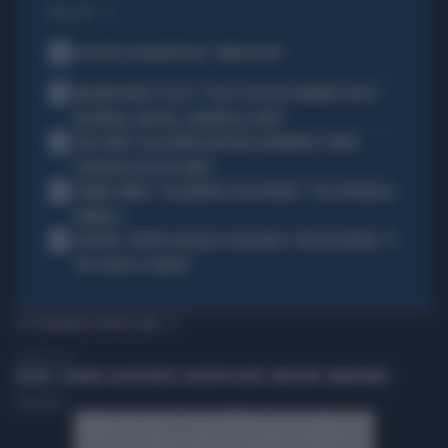
I PIÙ LETTI
1
ALL’ASTA IL PALLONE DELLA “MANO DI DIO”
2
MALDINI VUOTA IL SACCO: "COSA È SUCCESSO DAVVERO CON LA
NAZIONALE, MALAGÒ, GUARDIOLA E PIRLO"
3
JUVE-INTER, ALESSANDRO BASTONI SCARAVENTA A TERRA
ZHEGROVA: RISSA IN CAMPO
4
JANNIK SINNER, "DOLCEMENTE OSSESSIONATO": CHI SI INCHINA AL
NUMERO 1
5
JUVENTUS, PAPERE-MICHELE DI GREGORIO E TIFOSI IN RIVOLTA: "IL
PIÙ SCARSO DI SEMPRE"
TI POTREBBERO INTERESSARE
LIBERO VIDEO
MILANO, GIOVANE SEQUESTRATO E INCAPPUCCIATO: ARRESTATI 4 MINORENNI
Redazione