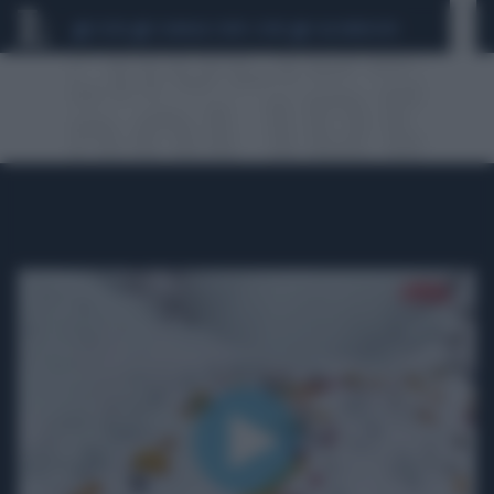
CEUTA
SCANDALO CONTE-COVID
CALCIOMERCATO