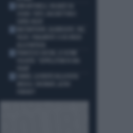
KIMI ANTONELLI, VACANZE DA
2
SOGNO: TUFFI, RACCHETTONI E
SUPER-YACHT
MASTANTUONO, ALAJBEGOVIC, PAZ,
3
YILDIZ: FINALMENTE SI DÀ SPAZIO
ALLA FANTASIA
FRANCESCO GUCCINI, LE ULTIME
4
VOLONTÀ: "SEPPELLITEMI IN UNA
VIGNA"
SINNER, LA VERITÀ SULLA VISITA
5
MEDICA: CINCINNATI, ALTRO
FORFAIT?