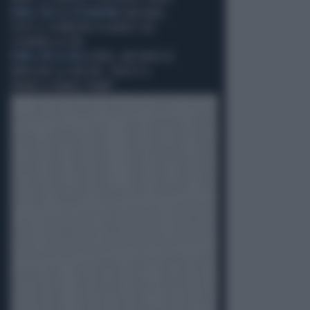
NOBEL PER LA LETTERATURA
HAN KANG,
TUTTE LE SFUMATURE DI BIANCO CHE
COLORANO LA VITA
NOBEL PER LA PACE
NOBEL, MACHADO FA
IMPAZZIRE LA SINISTRA: "DEDICO IL
PREMIO A DONALD TRUMP"