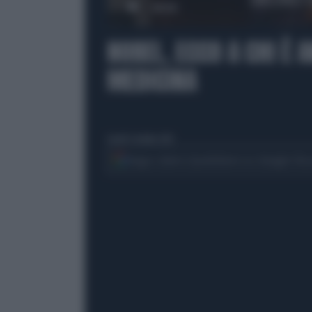
00:00
NOBEL, ECCO A CHI È 
MEDICINA
lunedì 6 ottobre 2025
Segui Libero Quotidiano su Google Dis