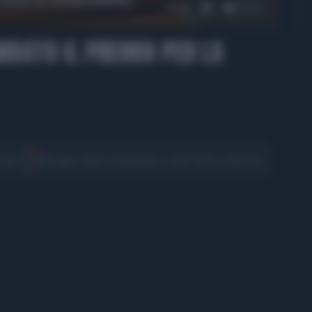
01:57
ANDATO IL PREMIO PER LA
CONDIVIDI
cover
Scegli Libero Quotidiano come fonte preferita