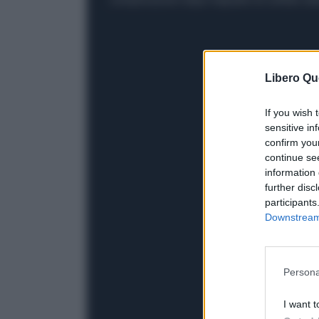
Libero Qu
If you wish 
sensitive in
confirm you
continue se
information 
further disc
participants
Downstream 
Persona
I want t