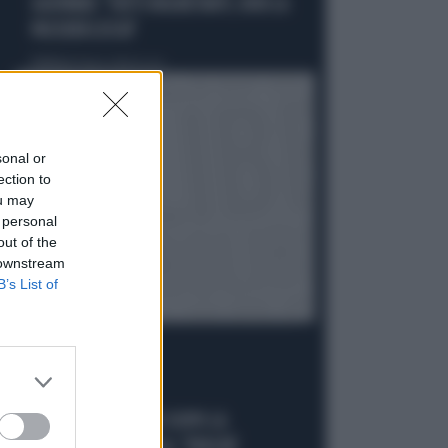
GASPARRI: "FATTI INQUIETANTI, NON LA
PASSERÀ LISCIA"
Politica
di Tommaso Montesano
sonal or
ection to
ou may
 personal
out of the
 downstream
B’s List of
CIRCO ROSSO
FDI RIDICOLIZZA AVS DOPO LA