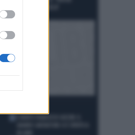
PAGLIACCIATA IN AULA: "PERCHÉ
GIOCANO A MOSCA CIECA"
Politica
di
I PIÙ LETTI
È MORTO FRANCESCO GUCCINI: IL
1
GRANDE CANTAUTORE SI È SPENTO A
86 ANNI