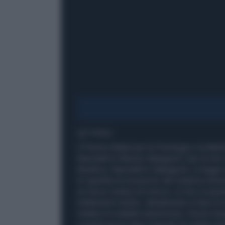
1' di lettura
Il Premio Nobel per la Fisiologia o la Me
Ramsdell e Shimon Sakaguchi "per le loro s
Brunkow, Ramsdell e Sakaguchi, si legge n
le 'guardie di sicurezza' del sistema immun
un nuovo campo di ricerca. Le loro scoperte
trattamenti medici, attualmente in fase di v
trattare le malattie autoimmuni, fornire te
complicazioni dopo trapianti di cellule sta