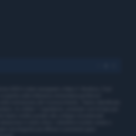
dicina 2025 è stato assegnato a Mary E. Brunkow, Fred
coperte sulla tolleranza immunitaria periferica".
ella motivazione del riconoscimento, "hanno identificato
itario, le cellule T regolatorie, ponendo così le basi per
 hanno inoltre portato allo sviluppo di potenziali
alutazione in studi clinici. L’obiettivo è poter curare o
rapie oncologiche più efficaci e prevenire gravi
minali".