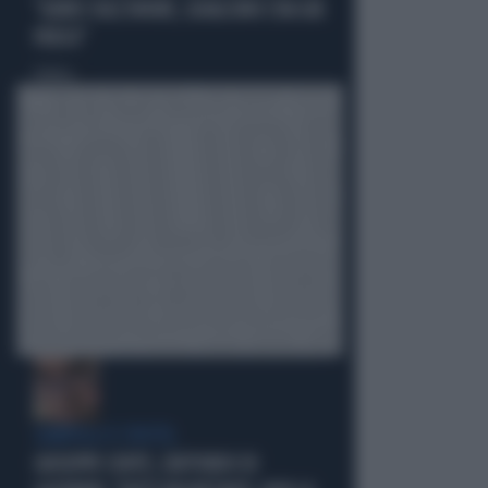
"GIURO SULL'ONORE, QUALCUNO L'HA GIÀ
PERSO"
Politica
di
ZAMPOLLI E L'HOTEL
GIUSEPPE CONTE, L'AFFONDO DI