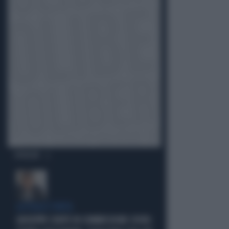
OPINIONI
LA FUGA È FINITA
GIUSEPPE CONTE IN COMMISSIONE COVID: